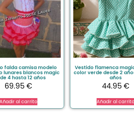
o falda camisa modelo
Vestido flamenca magi
jo lunares blancos magic
color verde desde 2 año
de 4 hasta 12 años
años
69.95
€
44.95
€
Añadir al carrito
Añadir al carrit