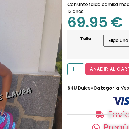
Conjunto falda camisa mod
12 años
69.95
€
Talla
AÑADIR AL CAR
SKU
Dulcev
Categoría
Ves
Envío
Pregú