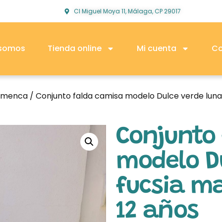
Cl Miguel Moya 11, Málaga, CP 29017
 somos
Tienda online
Mi cuenta
Co
lamenca
/ Conjunto falda camisa modelo Dulce verde luna
Conjunto
modelo Du
fucsia ma
12 años