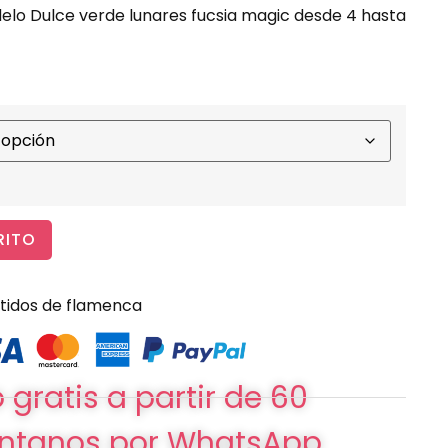
elo Dulce verde lunares fucsia magic desde 4 hasta
RITO
tidos de flamenca
 gratis a partir de 60
ntanos por WhatsApp