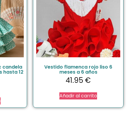
c candela
Vestido flamenca rojo liso 6
s hasta 12
meses a 6 años
41.95
€
Añadir al carrito
o