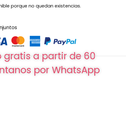
nible porque no quedan existencias.
njuntos
 gratis a partir de 60
ntanos por WhatsApp