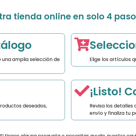
a tienda online en solo 4 paso
tálogo
Seleccio
 una amplia selección de
Elige los artículos
¡Listo! 
productos deseados,
Revisa los detalles
envío y finaliza tu
 Si tienes alguna pregunta o necesitas ayuda, nuestro equ