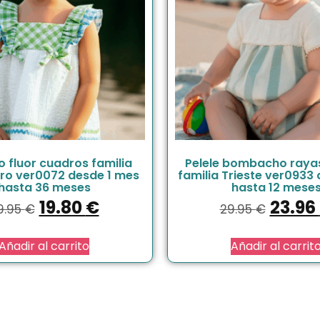
o fluor cuadros familia
Pelele bombacho raya
ro ver0072 desde 1 mes
familia Trieste ver0933
hasta 36 meses
hasta 12 mese
19.80
€
23.96
9.95
€
29.95
€
Añadir al carrito
Añadir al carrit