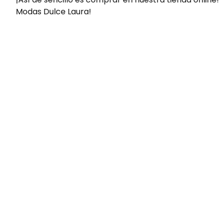
Modas Dulce Laura!
Envíos gratis
Para pedidos superiores a 60€