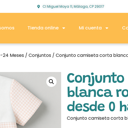
Cl Miguel Moya 11, Málaga, CP 29017
 somos
Tienda online
Mi cuenta
Co
0-24 Meses
/
Conjuntos
/ Conjunto camiseta corta blanca
Conjunto
blanca ro
desde 0 
Conjunto camiseta corta bl