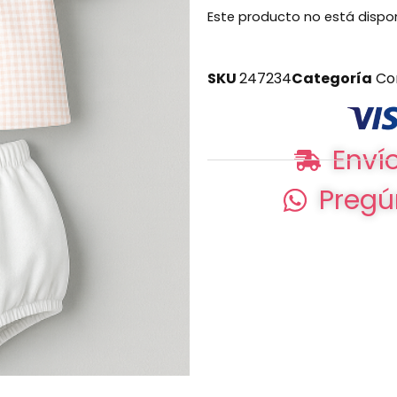
Este producto no está dispo
SKU
247234
Categoría
Co
Envío
Pregú