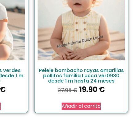
s verdes
Pelele bombacho rayas amarillas
 desde 1 m
pollitos familia Lucca ver0930
s
desde 1 m hasta 24 meses
€
19.90
€
27.95
€
o
Añadir al carrito