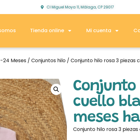
Cl Miguel Moya 11, Málaga, CP 29017
 somos
Tienda online
Mi cuenta
Co
0-24 Meses
/
Conjuntos hilo
/ Conjunto hilo rosa 3 piezas
Conjunto 
cuello bl
meses ha
Conjunto hilo rosa 3 pieza