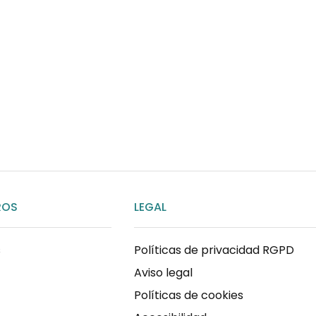
¿Necesitas ay
Habla rápidamente con 
por WhatsApp
ENVIAR MENSAJE
ROS
LEGAL
s
Políticas de privacidad RGPD
Aviso legal
Políticas de cookies