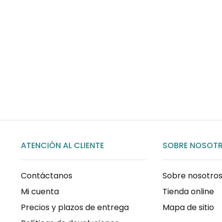
Envíos gratis
Para pedidos superiores a 60€
COMPRAR AHORA
ATENCIÓN AL CLIENTE
SOBRE NOSOT
Contáctanos
Sobre nosotro
Mi cuenta
Tienda online
Precios y plazos de entrega
Mapa de sitio