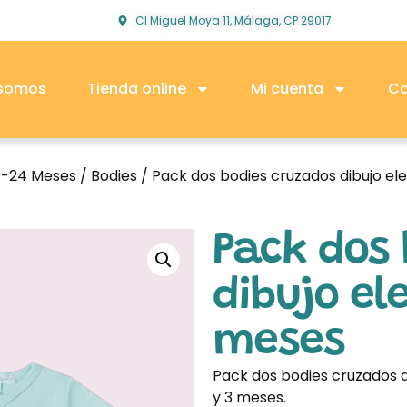
Cl Miguel Moya 11, Málaga, CP 29017
 somos
Tienda online
Mi cuenta
Co
0-24 Meses
/
Bodies
/ Pack dos bodies cruzados dibujo el
Pack dos
dibujo el
meses
Pack dos bodies cruzados di
y 3 meses.