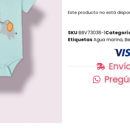
Este producto no está dispo
SKU
BBV73038-1
Categorí
Etiquetas
Agua marina
,
B
Envío
Pregú