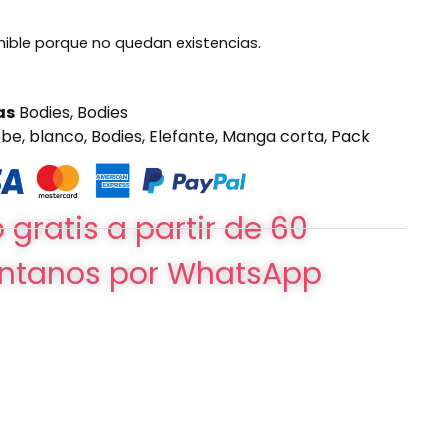
nible porque no quedan existencias.
as
Bodies
,
Bodies
ebe
,
blanco
,
Bodies
,
Elefante
,
Manga corta
,
Pack
 gratis a partir de 60
ntanos por WhatsApp