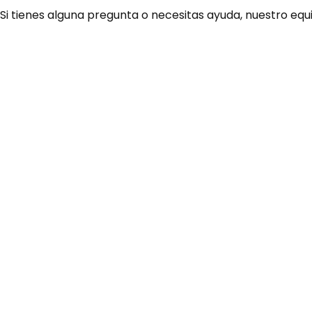
 Si tienes alguna pregunta o necesitas ayuda, nuestro equ
¿Necesitas ay
Habla rápidamente con 
por WhatsApp