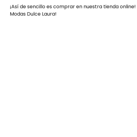
¡Así de sencillo es comprar en nuestra tienda online!
Modas Dulce Laura!
Envíos gratis
Para pedidos superiores a 60€