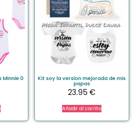
s Minnie 0
Kit soy la version mejorada de mis
papas
23.95
€
o
Añadir al carrito