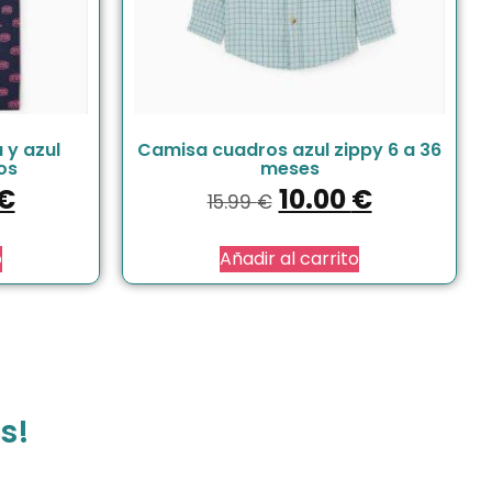
 y azul
Camisa cuadros azul zippy 6 a 36
os
meses
€
10.00
€
15.99
€
o
Añadir al carrito
s!