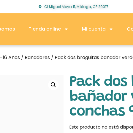
Cl Miguel Moya 11, Málaga, CP 29017
 somos
Tienda online
Mi cuenta
Co
2-16 Años
/
Bañadores
/ Pack dos braguitas bañador verd
Pack dos 
bañador 
conchas 
Este producto no está dispo