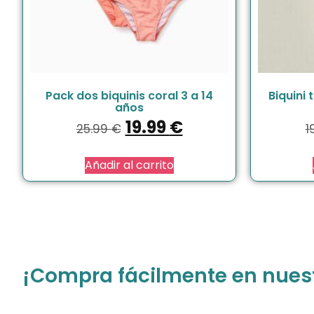
Pack dos biquinis coral 3 a 14
Biquini
años
19.99
€
25.99
€
1
Añadir al carrito
¡Compra fácilmente en nuestr