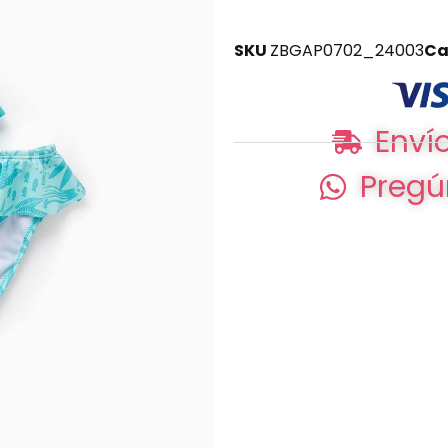
SKU
ZBGAP0702_24003
Ca
Envío
Pregú