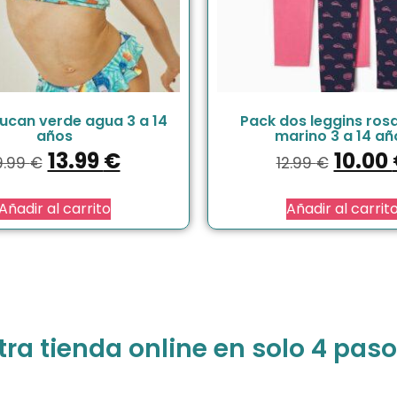
 tucan verde agua 3 a 14
Pack dos leggins rosa
años
marino 3 a 14 añ
13.99
€
10.00
9.99
€
12.99
€
Añadir al carrito
Añadir al carrit
a tienda online en solo 4 paso