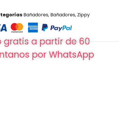
tegorías
Bañadores
,
Bañadores
,
Zippy
 gratis a partir de 60
ntanos por WhatsApp