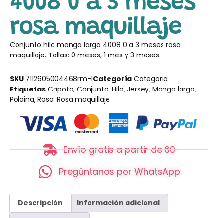
4008 0 a 3 meses
rosa maquillaje
Conjunto hilo manga larga 4008 0 a 3 meses rosa
maquillaje. Tallas: 0 meses, 1 mes y 3 meses.
SKU
7112605004468rm-1
Categoría
Categoria
Etiquetas
Capota
,
Conjunto
,
Hilo
,
Jersey
,
Manga larga
,
Polaina
,
Rosa
,
Rosa maquillaje
Envío gratis a partir de 60
Pregúntanos por WhatsApp
Descripción
Información adicional