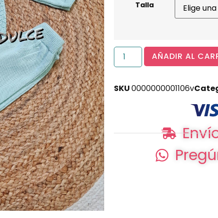
Talla
AÑADIR AL CAR
SKU
0000000001106v
Cate
Envío
Pregú