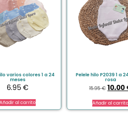
ilo varios colores 1 a 24
Pelele hilo P2039 1 a 
meses
rosa
6.95
€
10.00
15.95
€
Añadir al carrito
Añadir al carrit