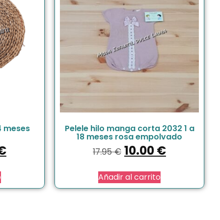
24 meses
Pelele hilo manga corta 2032 1 a
18 meses rosa empolvado
€
10.00
€
17.95
€
o
Añadir al carrito