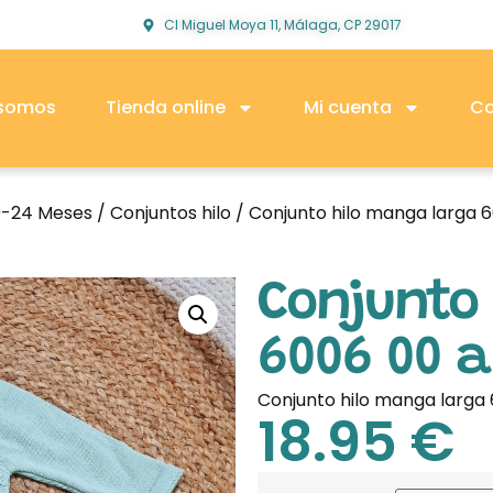
Cl Miguel Moya 11, Málaga, CP 29017
 somos
Tienda online
Mi cuenta
Co
0-24 Meses
/
Conjuntos hilo
/ Conjunto hilo manga larga 
Conjunto
6006 00 a
Conjunto hilo manga larga 
18.95
€