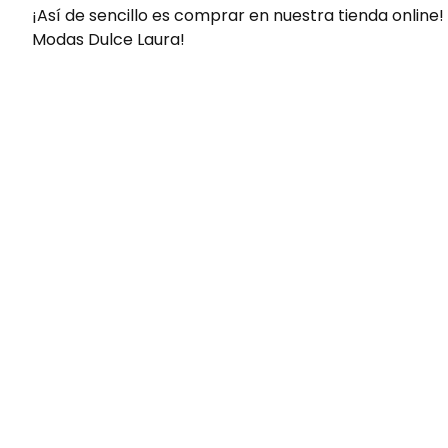
¡Así de sencillo es comprar en nuestra tienda online!
Modas Dulce Laura!
Envíos gratis
Para pedidos superiores a 60€