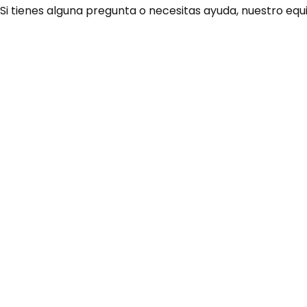
 Si tienes alguna pregunta o necesitas ayuda, nuestro equ
¿Necesitas ay
Habla rápidamente con 
por WhatsApp