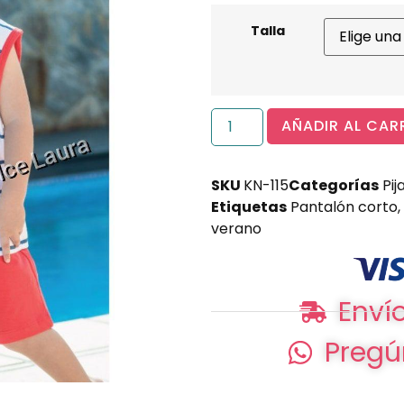
Talla
AÑADIR AL CAR
SKU
KN-115
Categorías
Pi
Etiquetas
Pantalón corto
,
verano
Envío
Pregú