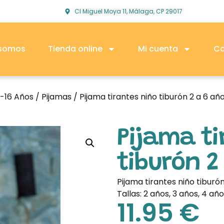
Cl Miguel Moya 11, Málaga, CP 29017
 somos
Tienda online
Mi cuenta
Co
2-16 Años
/
Pijamas
/ Pijama tirantes niño tiburón 2 a 6 añ
Pijama ti
tiburón 2
Pijama tirantes niño tiburón
Tallas: 2 años, 3 años, 4 año
11.95
€