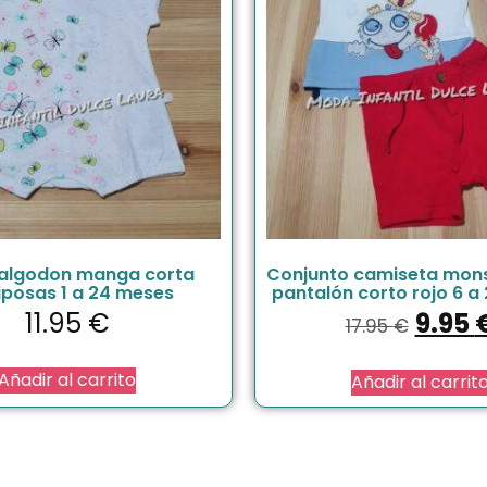
 algodon manga corta
Conjunto camiseta mon
posas 1 a 24 meses
pantalón corto rojo 6 a
11.95
€
9.95
17.95
€
Añadir al carrito
Añadir al carrit