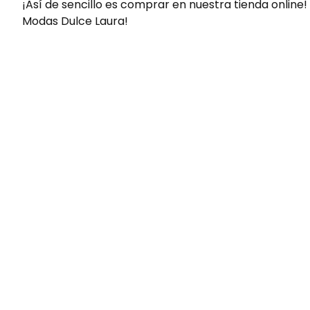
¡Así de sencillo es comprar en nuestra tienda online!
Modas Dulce Laura!
Envíos gratis
Para pedidos superiores a 60€