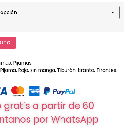
RITO
jamas
,
Pijamas
Pijama
,
Rojo
,
sin manga
,
Tiburón
,
tiranta
,
Tirantes
,
 gratis a partir de 60
ntanos por WhatsApp