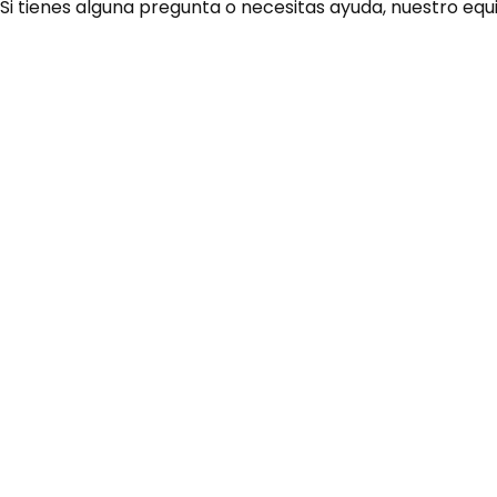
 Si tienes alguna pregunta o necesitas ayuda, nuestro equ
¿Necesitas ay
Habla rápidamente con 
por WhatsApp