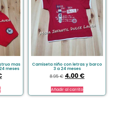
struo mas
Camiseta niño con letras y barco
 24 meses
3 a 24 meses
€
4.00
€
8.95
€
o
Añadir al carrito