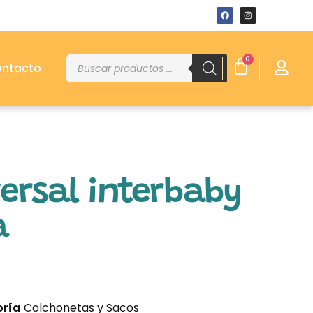
0
ntacto
ersal interbaby
a
ría
Colchonetas y Sacos