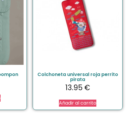
 pompon
Colchoneta universal roja perrito
pirata
13.95
€
o
Añadir al carrito