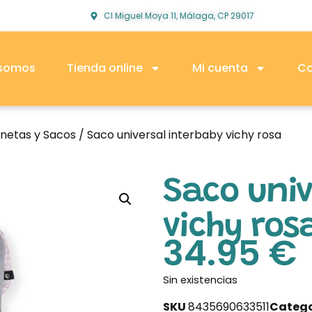
Cl Miguel Moya 11, Málaga, CP 29017
 somos
Tienda online
Mi cuenta
Co
netas y Sacos
/ Saco universal interbaby vichy rosa
Saco univ
vichy ros
34.95
€
Sin existencias
SKU
8435690633511
Catego