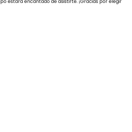
ipo estará encantado de asistirte. ¡Gracias por elegir
uda?
nosotros