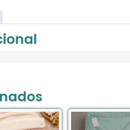
cional
onados