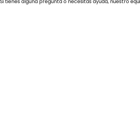
 Si tienes alguna pregunta o necesitas ayuda, nuestro equ
¿Necesitas ay
Habla rápidamente con 
por WhatsApp