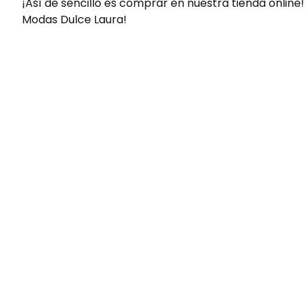
¡Así de sencillo es comprar en nuestra tienda online!
Modas Dulce Laura!
Envíos gratis
Para pedidos superiores a 60€