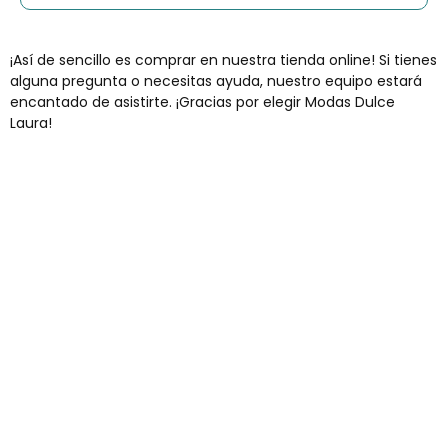
¡Así de sencillo es comprar en nuestra tienda online! Si tienes
alguna pregunta o necesitas ayuda, nuestro equipo estará
encantado de asistirte. ¡Gracias por elegir Modas Dulce
Laura!
Envíos gratis
Para pedidos superiores a 60€
COMPRAR AHORA