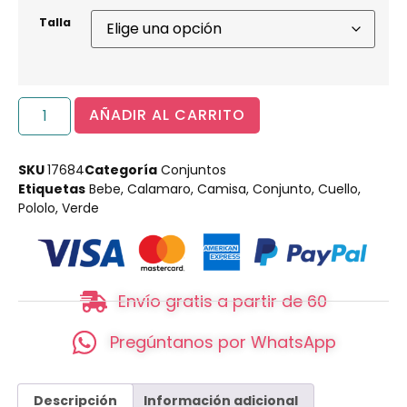
Talla
AÑADIR AL CARRITO
SKU
17684
Categoría
Conjuntos
Etiquetas
Bebe
,
Calamaro
,
Camisa
,
Conjunto
,
Cuello
,
Pololo
,
Verde
Envío gratis a partir de 60
Pregúntanos por WhatsApp
Descripción
Información adicional