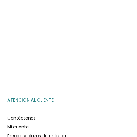
¿Necesitas ayuda?
Habla rápidamente con nosotros por
WhatsApp
ENVIAR MENSAJE
ATENCIÓN AL CLIENTE
Contáctanos
Mi cuenta
Precios y plazos de entrega