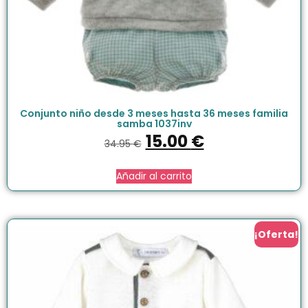
Conjunto niño desde 3 meses hasta 36 meses familia
samba 1037inv
15.00
€
34.95
€
Añadir al carrito
¡Oferta!