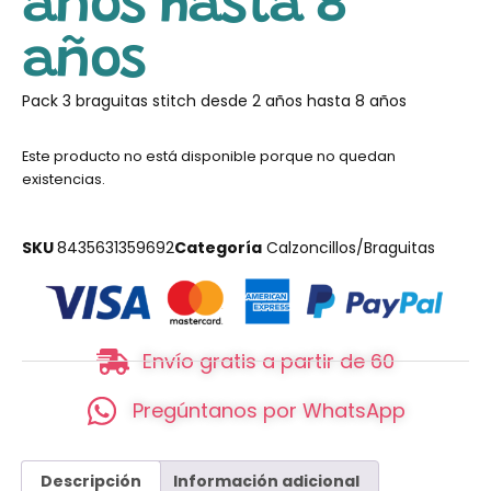
años hasta 8
años
Pack 3 braguitas stitch desde 2 años hasta 8 años
Este producto no está disponible porque no quedan
existencias.
SKU
8435631359692
Categoría
Calzoncillos/Braguitas
Envío gratis a partir de 60
Pregúntanos por WhatsApp
Descripción
Información adicional