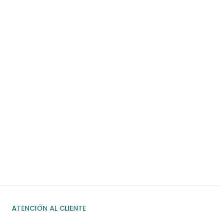
Para pedidos superiores a 60€
COMPRAR AHORA
¿Necesitas ayuda?
Habla rápidamente con nosotros por
WhatsApp
ENVIAR MENSAJE
ATENCIÓN AL CLIENTE