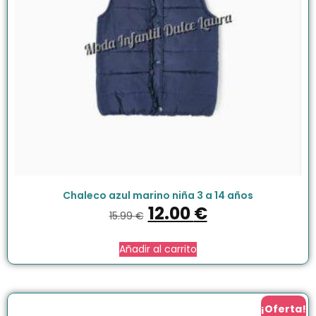
Chaleco azul marino niña 3 a 14 años
12.00
€
15.99
€
Añadir al carrito
¡Oferta!