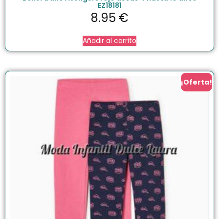
EZ18181
8.95
€
Añadir al carrito
¡Oferta!