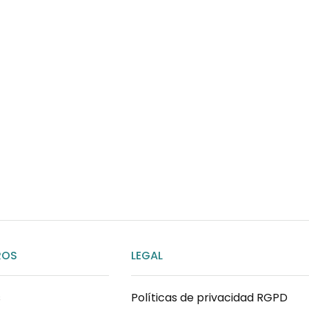
¿Necesitas ay
Habla rápidamente con 
por WhatsApp
ENVIAR MENSAJE
ROS
LEGAL
s
Políticas de privacidad RGPD