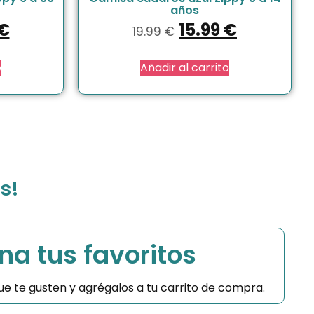
años
€
15.99
€
19.99
€
o
Añadir al carrito
s!
na tus favoritos
 que te gusten y agrégalos a tu carrito de compra.