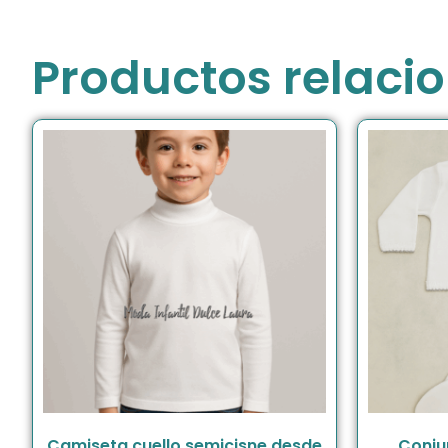
Productos relaci
Camiseta cuello semicisne desde
Conju