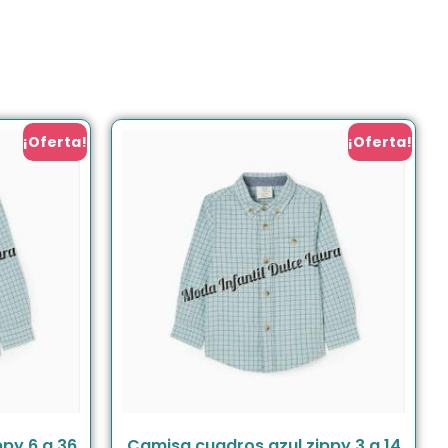
¡Oferta!
¡Oferta!
py 6 a 36
Camisa cuadros azul zippy 3 a 14