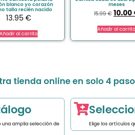
ón blanco yo corazón
meses
o talla recién nacido
10.00
15.99
€
13.95
€
Añadir al carrit
Añadir al carrito
a tienda online en solo 4 paso
tálogo
Seleccio
 una amplia selección de
Elige los artículos