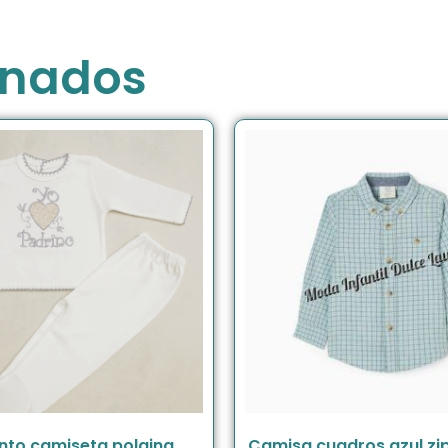
onados
nto camiseta polaina
Camisa cuadros azul zip