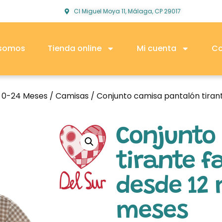
Cl Miguel Moya 11, Málaga, CP 29017
 somos
Tienda online
Mi cuenta
Co
o 0-24 Meses
/
Camisas
/ Conjunto camisa pantalón tiran
Conjunto
tirante f
desde 12
meses