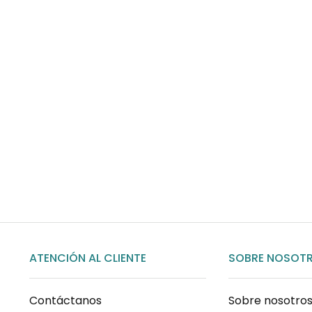
Envíos gratis
Para pedidos superiores a 60€
COMPRAR AHORA
ATENCIÓN AL CLIENTE
SOBRE NOSOT
Contáctanos
Sobre nosotro