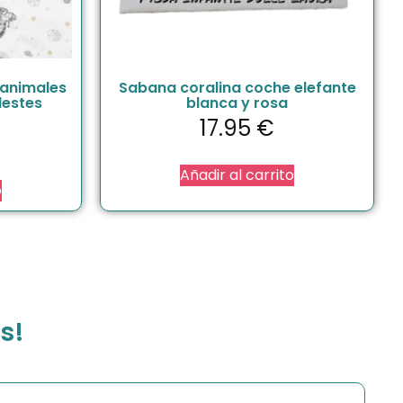
 animales
Sabana coralina coche elefante
lestes
blanca y rosa
17.95
€
Añadir al carrito
o
s!