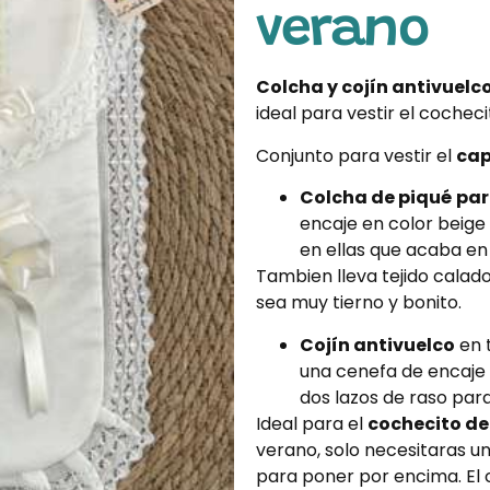
verano
Colcha y cojín antivuel
ideal para vestir el coche
Conjunto para vestir el
cap
Colcha de piqué
par
encaje en color beige 
en ellas que acaba en 
Tambien lleva tejido calad
sea muy tierno y bonito.
Cojín antivuelco
en t
una cenefa de encaje e
dos lazos de raso para 
Ideal para el
cochecito de
verano, solo necesitaras u
para poner por encima. El 