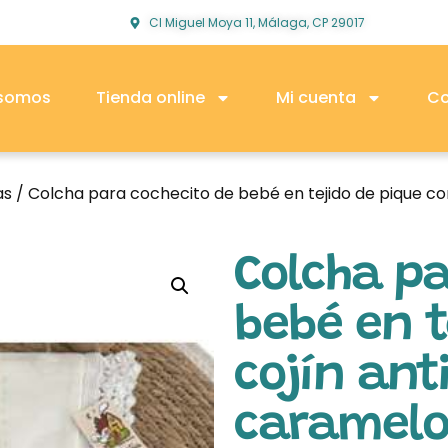
Cl Miguel Moya 11, Málaga, CP 29017
 somos
Tienda online
Mi cuenta
Co
as
/ Colcha para cochecito de bebé en tejido de pique co
Colcha pa
bebé en t
cojín ant
caramelo