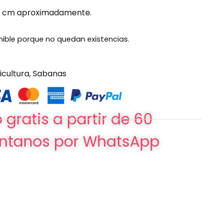
5 cm aproximadamente.
nible porque no quedan existencias.
icultura
,
Sabanas
 gratis a partir de 60
ntanos por WhatsApp