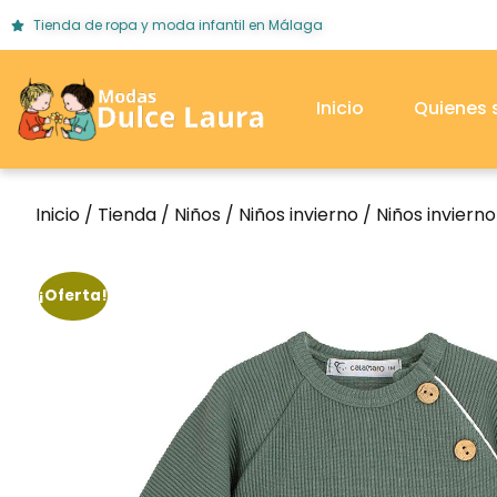
Tienda de ropa y moda infantil en Málaga
Inicio
Quienes
Inicio
/
Tienda
/
Niños
/
Niños invierno
/
Niños inviern
¡Oferta!