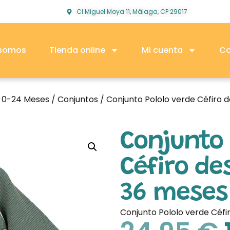
Cl Miguel Moya 11, Málaga, CP 29017
 somos
Tienda online
Mi cuenta
Co
o 0-24 Meses
/
Conjuntos
/ Conjunto Pololo verde Céfiro 
Conjunto 
Céfiro de
36 meses 
Conjunto Pololo verde Céfi