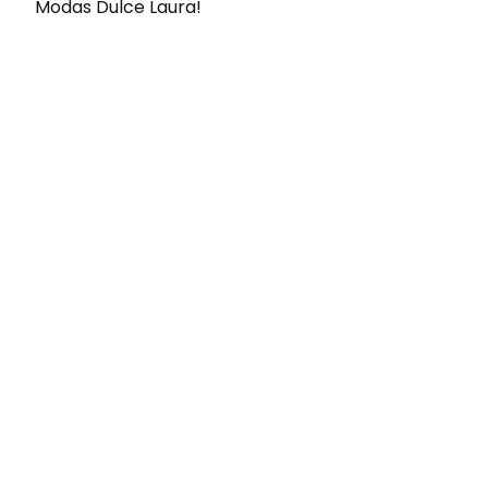
Modas Dulce Laura!
Envíos gratis
Para pedidos superiores a 60€
COMPRAR AHORA