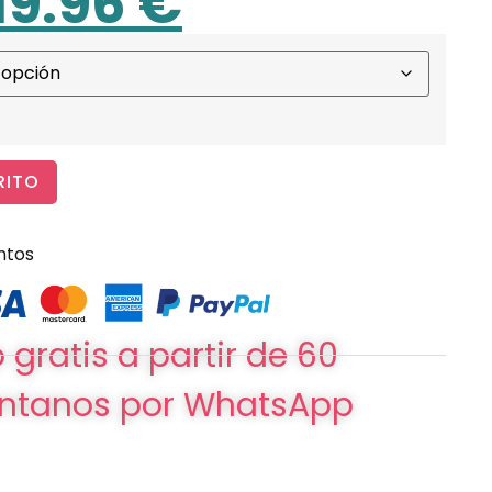
19.96
€
RITO
ntos
 gratis a partir de 60
ntanos por WhatsApp