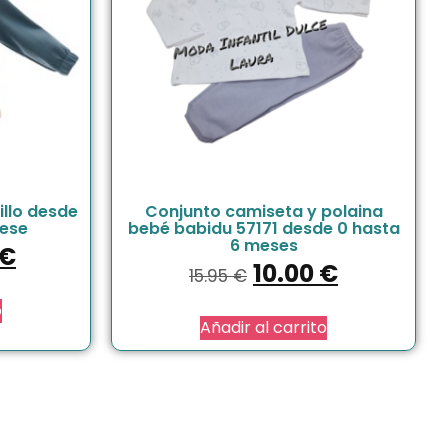
illo desde
Conjunto camiseta y polaina
ese
bebé babidu 57171 desde 0 hasta
6 meses
€
10.00
€
15.95
€
o
Añadir al carrito