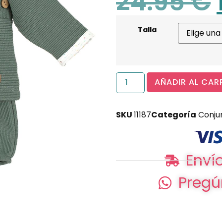
24.95
€
Talla
AÑADIR AL CAR
SKU
11187
Categoría
Conju
Envío
Pregú