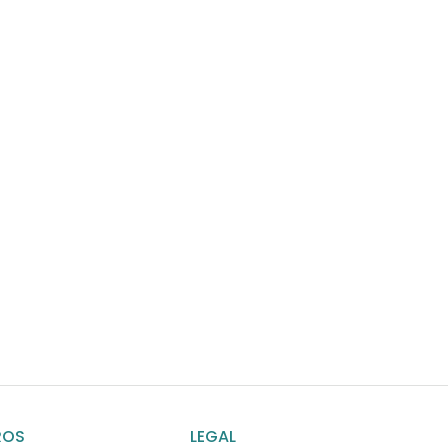
¿Necesitas ay
Habla rápidamente con 
por WhatsApp
ENVIAR MENSAJE
ROS
LEGAL