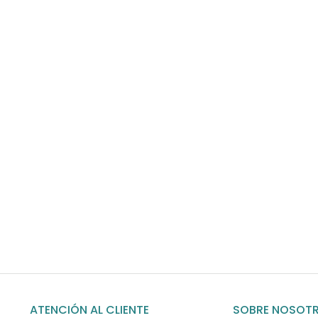
Envíos gratis
Para pedidos superiores a 60€
COMPRAR AHORA
ATENCIÓN AL CLIENTE
SOBRE NOSOT