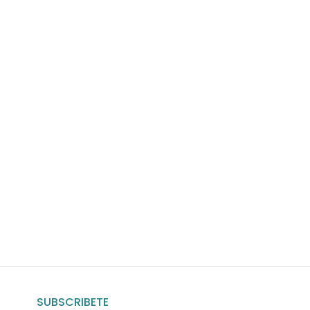
uda?
nosotros
SUBSCRIBETE