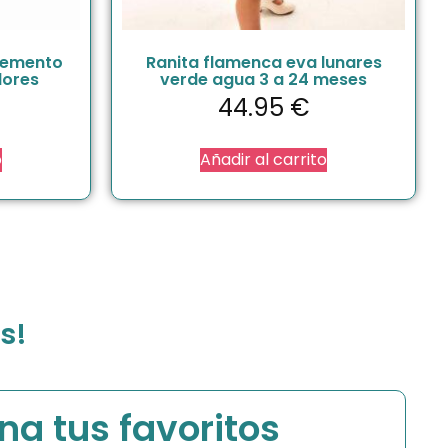
lemento
Ranita flamenca eva lunares
lores
verde agua 3 a 24 meses
44.95
€
o
Añadir al carrito
s!
na tus favoritos