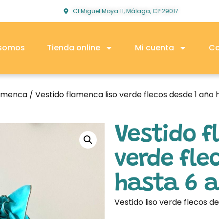
Cl Miguel Moya 11, Málaga, CP 29017
 somos
Tienda online
Mi cuenta
Co
lamenca
/ Vestido flamenca liso verde flecos desde 1 año 
Vestido f
verde fle
hasta 6 
Vestido liso verde flecos d