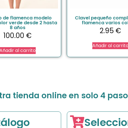
o de flamenca modelo
Clavel pequeño comp
olor verde desde 2 hasta
flamenca varios co
8 años
2.95
€
100.00
€
Añadir al carrit
Añadir al carrito
a tienda online en solo 4 paso
tálogo
Seleccio