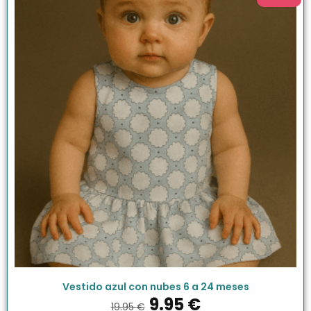
Vestido azul con nubes 6 a 24 meses
9.95
€
19.95
€