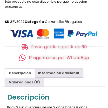
Este producto no está disponible porque no quedan
existencias.
SKU
EV3027
Categoría
Calzoncillos/Braguitas
Envío gratis a partir de 60
Pregúntanos por WhatsApp
Descripción
Información adicional
Valoraciones (0)
Descripción
Pack 3 slip avengers desde 2 años hasta 8 años