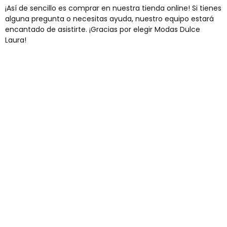
¡Así de sencillo es comprar en nuestra tienda online! Si tienes
alguna pregunta o necesitas ayuda, nuestro equipo estará
encantado de asistirte. ¡Gracias por elegir Modas Dulce
Laura!
Envíos gratis
Para pedidos superiores a 60€
COMPRAR AHORA