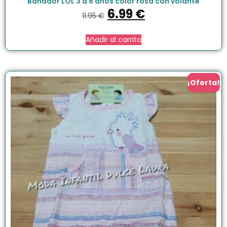
Bañador LOL 3 a 8 años color rosa con volante
6.99
€
11.95
€
Añadir al carrito
¡Oferta!