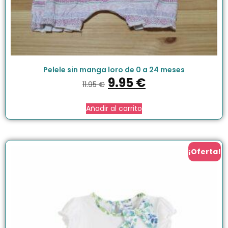
Pelele sin manga loro de 0 a 24 meses
9.95
€
11.95
€
Añadir al carrito
¡Oferta!