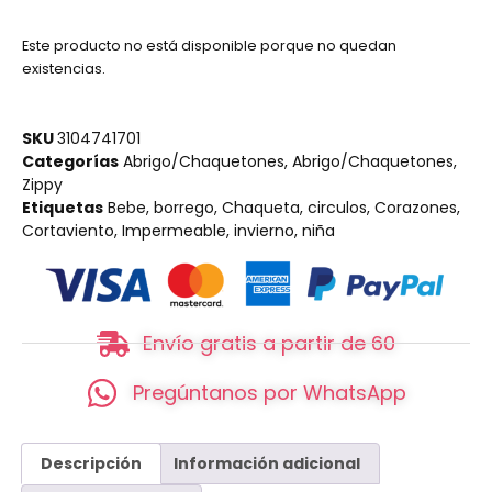
Este producto no está disponible porque no quedan
existencias.
SKU
3104741701
Categorías
Abrigo/Chaquetones
,
Abrigo/Chaquetones
,
Zippy
Etiquetas
Bebe
,
borrego
,
Chaqueta
,
circulos
,
Corazones
,
Cortaviento
,
Impermeable
,
invierno
,
niña
Envío gratis a partir de 60
Pregúntanos por WhatsApp
Descripción
Información adicional