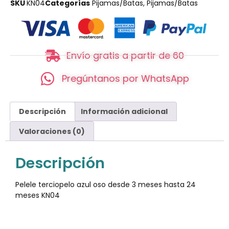
SKU
KN04
Categorías
Pijamas/Batas
,
Pijamas/Batas
Envío gratis a partir de 60
Pregúntanos por WhatsApp
Descripción
Información adicional
Valoraciones (0)
Descripción
Pelele terciopelo azul oso desde 3 meses hasta 24
meses KN04