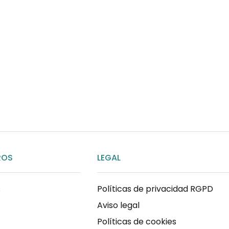
¿Necesitas ay
Habla rápidamente con 
por WhatsApp
ENVIAR MENSAJE
ROS
LEGAL
s
Políticas de privacidad RGPD
Aviso legal
Políticas de cookies