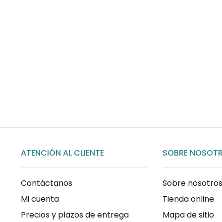
Envíos gratis
Para pedidos superiores a 60€
COMPRAR AHORA
ATENCIÓN AL CLIENTE
SOBRE NOSOT
Contáctanos
Sobre nosotro
Mi cuenta
Tienda online
Precios y plazos de entrega
Mapa de sitio