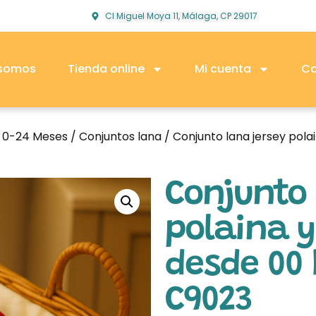
Cl Miguel Moya 11, Málaga, CP 29017
 somos
Tienda online
Mi cuenta
Co
o 0-24 Meses
/
Conjuntos lana
/ Conjunto lana jersey pol
Conjunto 
polaina y
desde 00
C9023