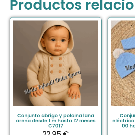
Productos relaci
Conjunto abrigo y polaina lana
Conjun
arena desde 1 m hasta 12 meses
eléctric
C7017
00 h
22.95
€