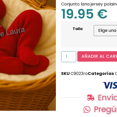
Conjunto lana jersey polai
19.95
€
Talla
AÑADIR AL CAR
SKU
C9023ro
Categorías
Envío
Pregú