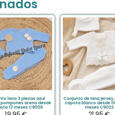
onados
to lana 3 piezas azul
Conjunto de lana jersey,
o pompones arena desde
capota blanco desde 0
asta 12 meses C9006
meses C9022
19.95
€
21.95
€