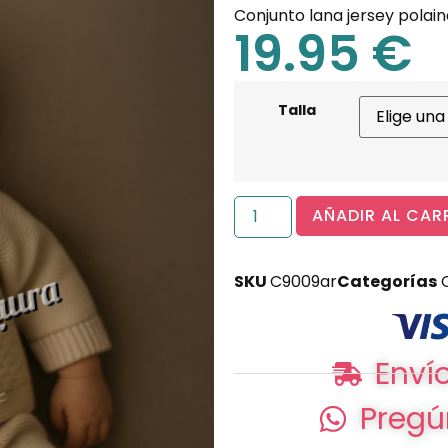
Conjunto lana jersey pola
19.95
€
Talla
AÑADIR AL CAR
SKU
C9009ar
Categorías
Envío
Pregú