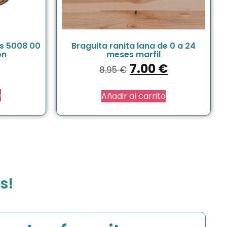
as 5008 00
Braguita ranita lana de 0 a 24
on
meses marfil
7.00
€
8.95
€
o
Añadir al carrito
s!