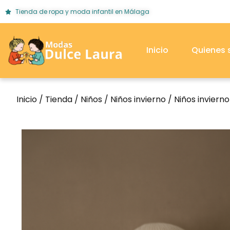
Tienda de ropa y moda infantil en Málaga
Inicio
Quienes
Inicio
/
Tienda
/
Niños
/
Niños invierno
/
Niños inviern