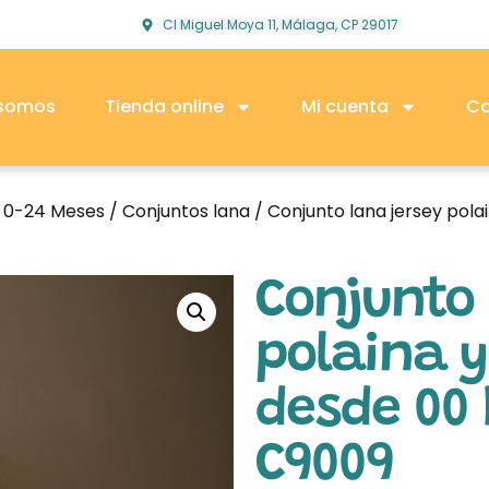
Cl Miguel Moya 11, Málaga, CP 29017
 somos
Tienda online
Mi cuenta
Co
o 0-24 Meses
/
Conjuntos lana
/ Conjunto lana jersey pol
Conjunto 
polaina 
desde 00
C9009