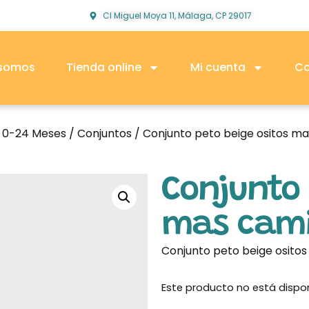
Cl Miguel Moya 11, Málaga, CP 29017
 somos
Tienda online
Mi cuenta
Co
o 0-24 Meses
/
Conjuntos
/ Conjunto peto beige ositos ma
Conjunto 
mas cami
Conjunto peto beige osito
Este producto no está dispo