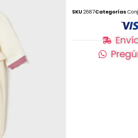
SKU
2687
Categorías
Con
Envío
Pregú