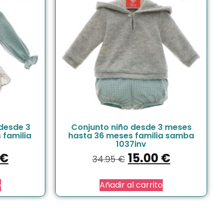
desde 3
Conjunto niño desde 3 meses
 familia
hasta 36 meses familia samba
1037inv
€
15.00
€
34.95
€
o
Añadir al carrito