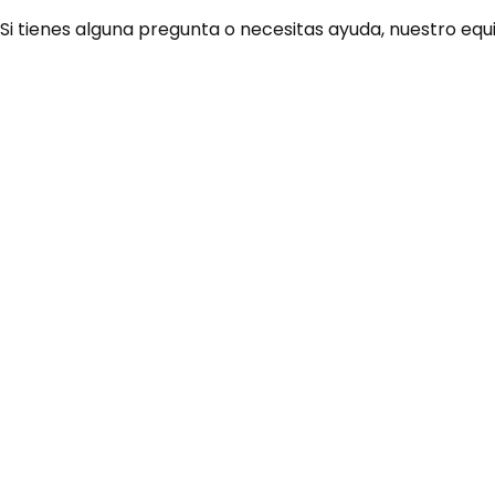
 Si tienes alguna pregunta o necesitas ayuda, nuestro equ
¿Necesitas ay
Habla rápidamente con 
por WhatsApp