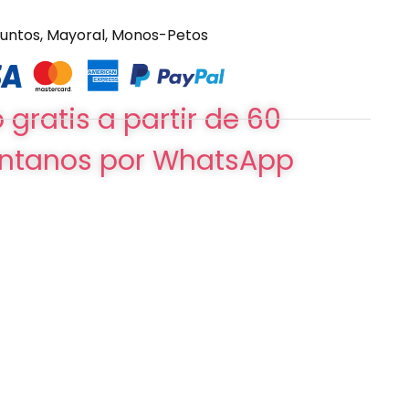
juntos
,
Mayoral
,
Monos-Petos
 gratis a partir de 60
ntanos por WhatsApp