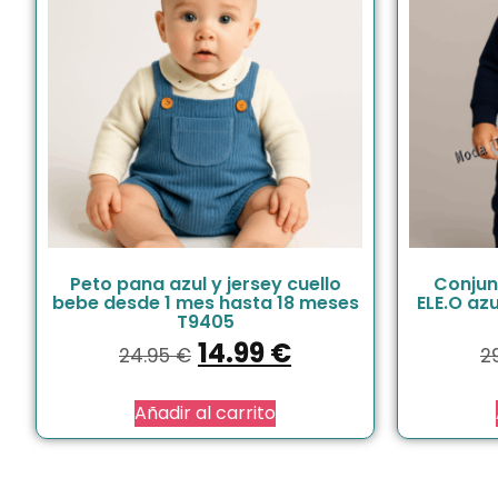
Peto pana azul y jersey cuello
Conjun
bebe desde 1 mes hasta 18 meses
ELE.O az
T9405
14.99
€
24.95
€
2
Añadir al carrito