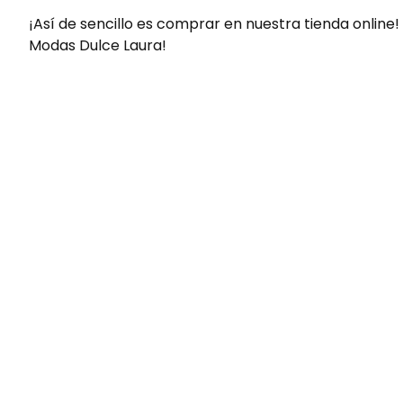
¡Así de sencillo es comprar en nuestra tienda online!
Modas Dulce Laura!
Envíos gratis
Para pedidos superiores a 60€