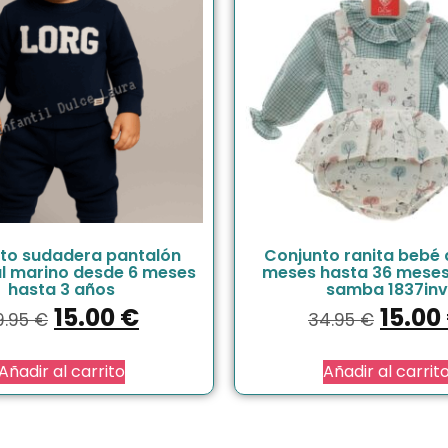
to sudadera pantalón
Conjunto ranita bebé 
ul marino desde 6 meses
meses hasta 36 meses
hasta 3 años
samba 1837inv
15.00
€
15.00
9.95
€
34.95
€
Añadir al carrito
Añadir al carrit