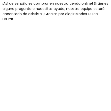
¡Así de sencillo es comprar en nuestra tienda online! Si tienes
alguna pregunta o necesitas ayuda, nuestro equipo estará
encantado de asistirte. ¡Gracias por elegir Modas Dulce
Laura!
Envíos gratis
Para pedidos superiores a 60€
COMPRAR AHORA