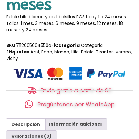
meses
Pelele hilo blanco y azul bolsillos PCS baby 1 a 24 meses.
Tallas: 1 mes, 3 meses, 6 meses, 9 meses, 12 meses, 18
meses y 24 meses.
SKU
7112605004550a-1
Categoría
Categoria
Etiquetas
Azul
,
Bebe
,
blanco
,
Hilo
,
Pelele
,
Tirantes
,
verano
,
Vichy
Envío gratis a partir de 60
Pregúntanos por WhatsApp
Descripción
Información adicional
Valoraciones (0)