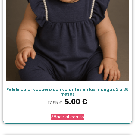
Pelele color vaquero con volantes en las mangas 3 a 36
meses
5.00
€
17.95
€
Añadir al carrito