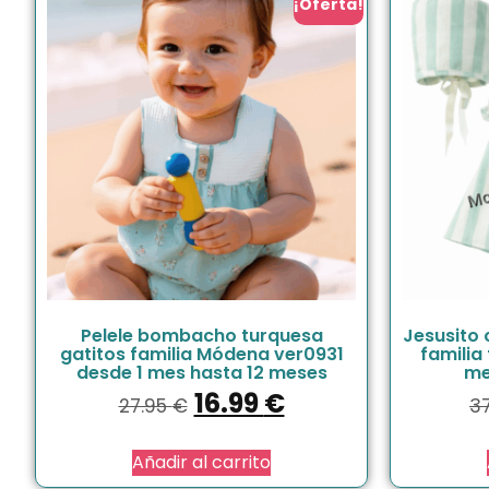
¡Oferta!
Pelele bombacho turquesa
Jesusito 
gatitos familia Módena ver0931
familia
desde 1 mes hasta 12 meses
me
16.99
€
27.95
€
3
Añadir al carrito