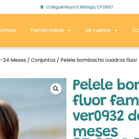
Cl Miguel Moya 11, Málaga, CP 29017
 somos
Tienda online
Mi cuenta
Co
0-24 Meses
/
Conjuntos
/ Pelele bombacho cuadros fluor 
Pelele b
fluor fam
ver0932 d
meses