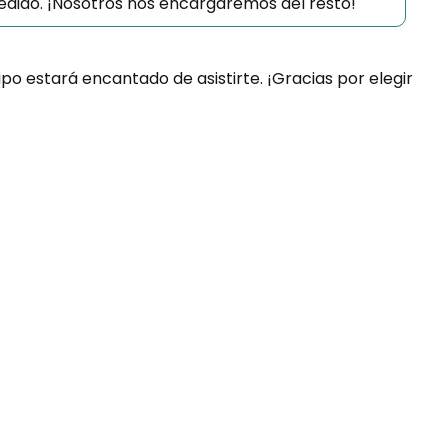
 pedido. ¡Nosotros nos encargaremos del resto!
ipo estará encantado de asistirte. ¡Gracias por elegir
uda?