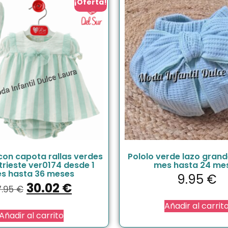
¡Oferta!
con capota rallas verdes
Pololo verde lazo grand
 trieste ver0174 desde 1
mes hasta 24 me
s hasta 36 meses
9.95
€
30.02
€
7.95
€
Añadir al carrit
Añadir al carrito