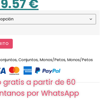
19.57
€
RITO
onjuntos
,
Conjuntos
,
Monos/Petos
,
Monos/Petos
 gratis a partir de 60
ntanos por WhatsApp