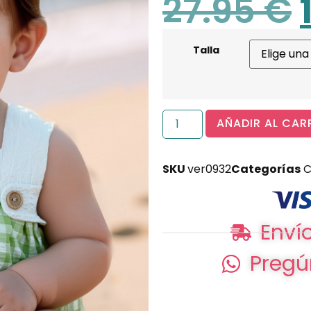
27.95
€
Talla
AÑADIR AL CAR
SKU
ver0932
Categorías
C
Envío
Pregú