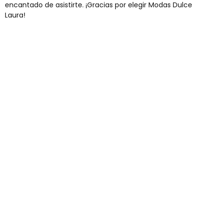
encantado de asistirte. ¡Gracias por elegir Modas Dulce
Laura!
Envíos gratis
Para pedidos superiores a 60€
COMPRAR AHORA