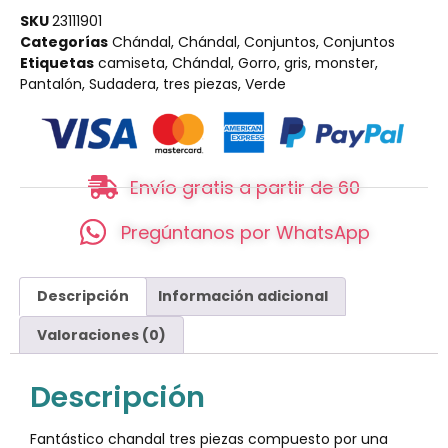
SKU
23111901
Categorías
Chándal
,
Chándal
,
Conjuntos
,
Conjuntos
Etiquetas
camiseta
,
Chándal
,
Gorro
,
gris
,
monster
,
Pantalón
,
Sudadera
,
tres piezas
,
Verde
Envío gratis a partir de 60
Pregúntanos por WhatsApp
Descripción
Información adicional
Valoraciones (0)
Descripción
Fantástico chandal tres piezas compuesto por una