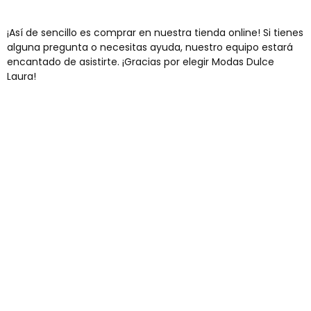
¡Así de sencillo es comprar en nuestra tienda online! Si tienes
alguna pregunta o necesitas ayuda, nuestro equipo estará
encantado de asistirte. ¡Gracias por elegir Modas Dulce
Laura!
Envíos gratis
Para pedidos superiores a 60€
COMPRAR AHORA