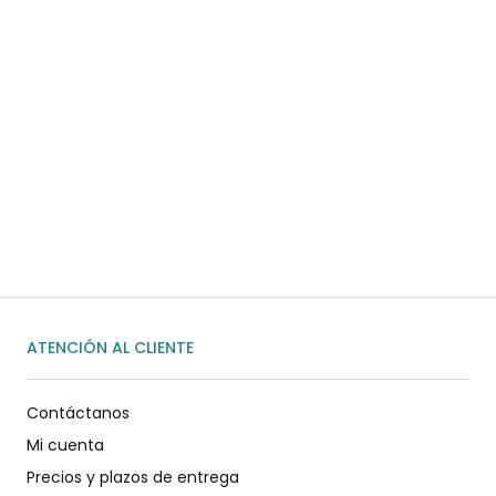
¿Necesitas ayuda?
Habla rápidamente con nosotros por
WhatsApp
ENVIAR MENSAJE
ATENCIÓN AL CLIENTE
Contáctanos
Mi cuenta
Precios y plazos de entrega