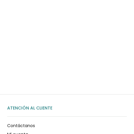
COMPRAR AHORA
¿Necesitas ayuda?
Habla rápidamente con nosotros por
WhatsApp
ENVIAR MENSAJE
ATENCIÓN AL CLIENTE
Contáctanos