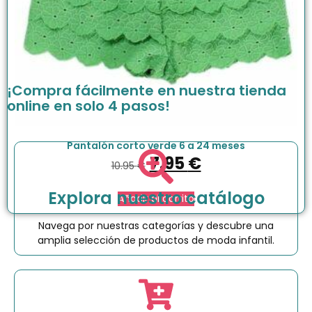
¡Compra fácilmente en nuestra tienda
online en solo 4 pasos!
Pantalón corto verde 6 a 24 meses
7.95
€
10.95
€
Explora nuestro catálogo
Añadir al carrito
Navega por nuestras categorías y descubre una
amplia selección de productos de moda infantil.