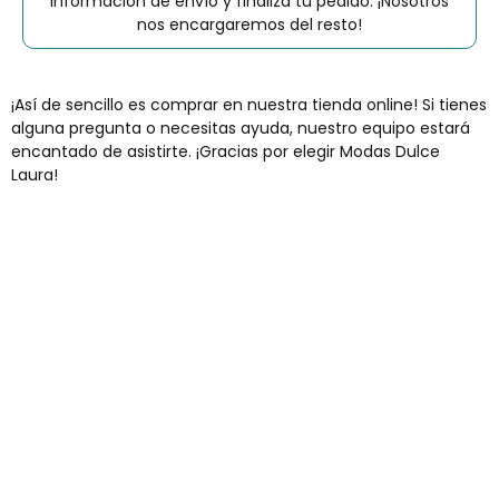
información de envío y finaliza tu pedido. ¡Nosotros
nos encargaremos del resto!
¡Así de sencillo es comprar en nuestra tienda online! Si tienes
alguna pregunta o necesitas ayuda, nuestro equipo estará
encantado de asistirte. ¡Gracias por elegir Modas Dulce
Laura!
Envíos gratis
Para pedidos superiores a 60€