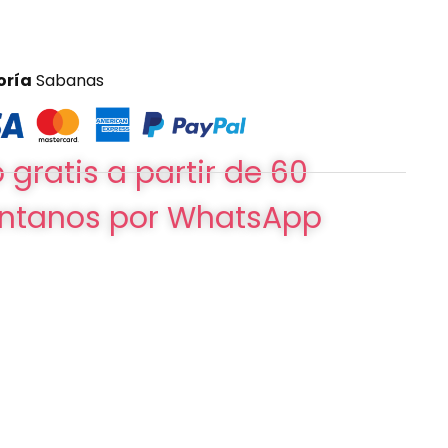
oría
Sabanas
 gratis a partir de 60
ntanos por WhatsApp