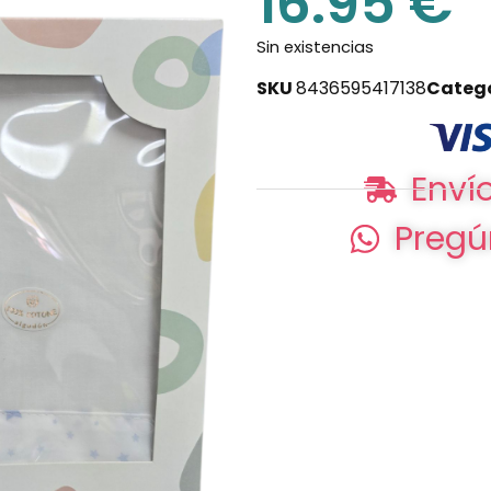
16.95
€
Sin existencias
SKU
8436595417138
Categ
Envío
Pregú