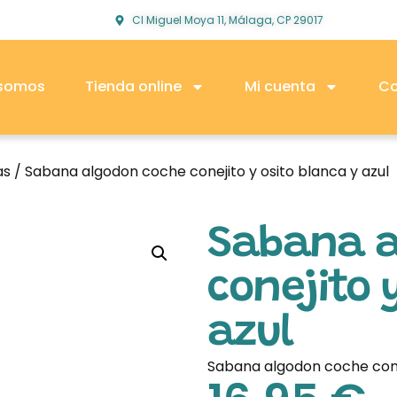
Cl Miguel Moya 11, Málaga, CP 29017
 somos
Tienda online
Mi cuenta
Co
as
/ Sabana algodon coche conejito y osito blanca y azul
Sabana a
conejito 
azul
Sabana algodon coche conej