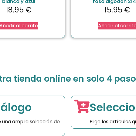
blanca y azul
rosa algodón 21
18.95
€
15.95
€
Añadir al carrito
Añadir al carrit
a tienda online en solo 4 paso
tálogo
Seleccio
 una amplia selección de
Elige los artículos