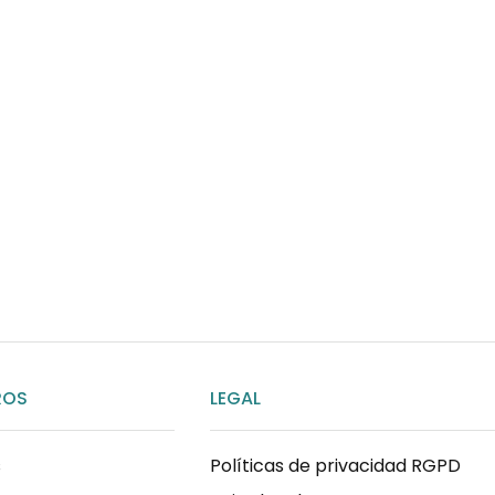
¿Necesitas ay
Habla rápidamente con 
por WhatsApp
ENVIAR MENSAJE
ROS
LEGAL
s
Políticas de privacidad RGPD