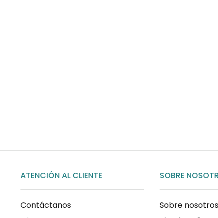
Envíos gratis
Para pedidos superiores a 60€
COMPRAR AHORA
ATENCIÓN AL CLIENTE
SOBRE NOSOT
Contáctanos
Sobre nosotro