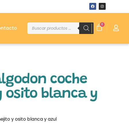
0
ntacto
lgodon coche
y osito blanca y
ito y osito blanca y azul