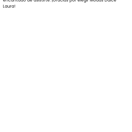
Laura!
Envíos gratis
Para pedidos superiores a 60€
COMPRAR AHORA