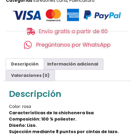
Categorías
Edredones cuna
,
Puericultura
Envío gratis a partir de 60
Pregúntanos por WhatsApp
Descripción
Información adicional
Valoraciones (0)
Descripción
Color: rosa
Características de la chichonera lisa
Composición: 100 % poliester.
Diseño: Liso.
Sujección mediante 8 puntos por cintas de lazo.