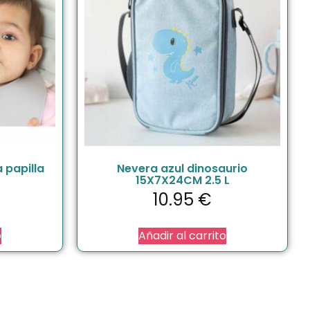
 papilla
Nevera azul dinosaurio
15X7X24CM 2.5 L
10.95
€
o
Añadir al carrito