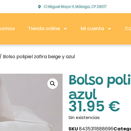
Cl Miguel Moya 11, Málaga, CP 29017
 somos
Tienda online
Mi cuenta
Co
/ Bolso polipiel zafira beige y azul
Bolso poli
azul
31.95
€
Sin existencias
SKU
8435311888696
Catego