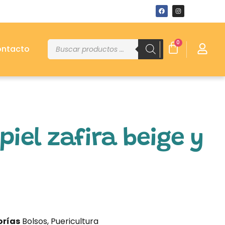
0
ntacto
piel zafira beige y
rías
Bolsos
,
Puericultura