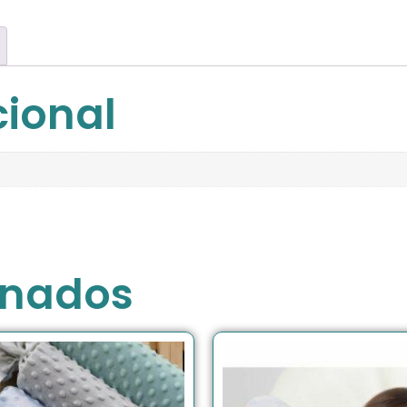
cional
onados