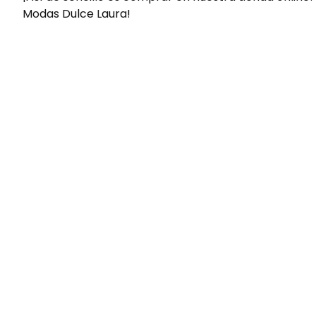
Modas Dulce Laura!
Envíos gratis
Para pedidos superiores a 60€