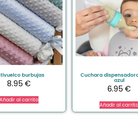
tivuelco burbujas
Cuchara dispensadora
azul
8.95
€
6.95
€
Añadir al carrito
Añadir al carrit