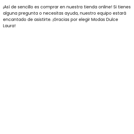
¡Así de sencillo es comprar en nuestra tienda online! Si tienes
alguna pregunta o necesitas ayuda, nuestro equipo estará
encantado de asistirte. ¡Gracias por elegir Modas Dulce
Laura!
Envíos gratis
Para pedidos superiores a 60€
COMPRAR AHORA