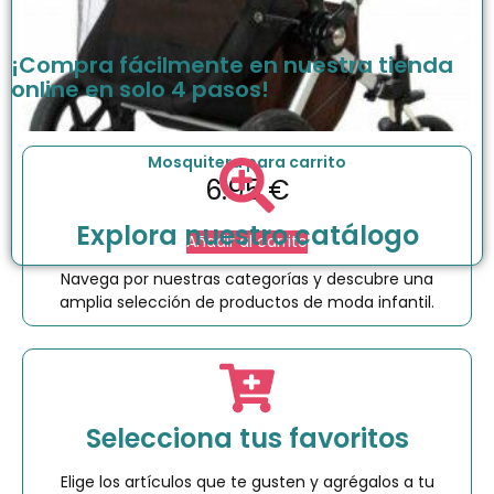
¡Compra fácilmente en nuestra tienda
online en solo 4 pasos!
Mosquitera para carrito
6.95
€
Explora nuestro catálogo
Añadir al carrito
Navega por nuestras categorías y descubre una
amplia selección de productos de moda infantil.
Selecciona tus favoritos
Elige los artículos que te gusten y agrégalos a tu