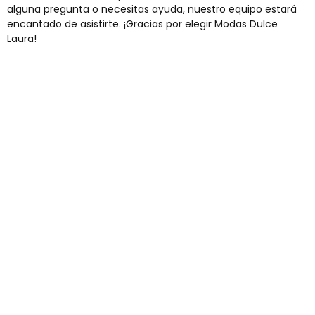
alguna pregunta o necesitas ayuda, nuestro equipo estará
encantado de asistirte. ¡Gracias por elegir Modas Dulce
Laura!
Envíos gratis
Para pedidos superiores a 60€
COMPRAR AHORA