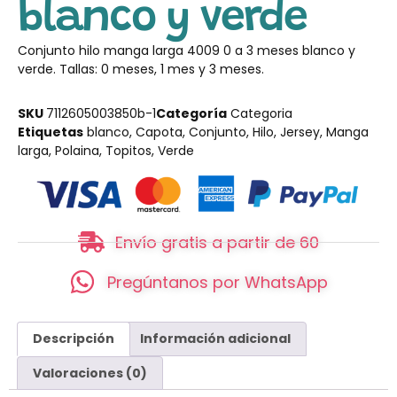
blanco y verde
Conjunto hilo manga larga 4009 0 a 3 meses blanco y
verde. Tallas: 0 meses, 1 mes y 3 meses.
SKU
7112605003850b-1
Categoría
Categoria
Etiquetas
blanco
,
Capota
,
Conjunto
,
Hilo
,
Jersey
,
Manga
larga
,
Polaina
,
Topitos
,
Verde
Envío gratis a partir de 60
Pregúntanos por WhatsApp
Descripción
Información adicional
Valoraciones (0)