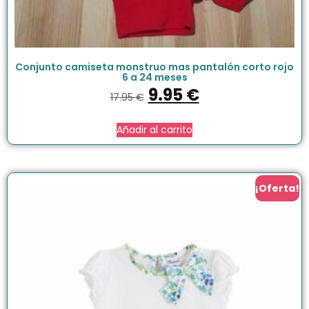
Conjunto camiseta monstruo mas pantalón corto rojo
6 a 24 meses
9.95
€
17.95
€
Añadir al carrito
¡Oferta!