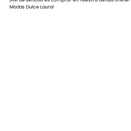
Modas Dulce Laura!
Envíos gratis
Para pedidos superiores a 60€