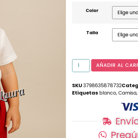
Color
Talla
AÑADIR AL CAR
SKU
3798635878732
Categ
Etiquetas
blanco
,
Camisa
Envío
Pregú