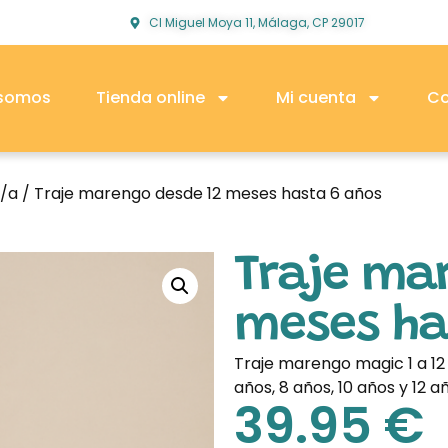
Cl Miguel Moya 11, Málaga, CP 29017
 somos
Tienda online
Mi cuenta
Co
o/a
/ Traje marengo desde 12 meses hasta 6 años
Traje ma
meses ha
Traje marengo magic 1 a 12 a
años, 8 años, 10 años y 12 a
39.95
€