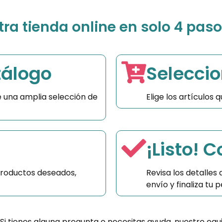
a tienda online en solo 4 paso
tálogo
Seleccio
 una amplia selección de
Elige los artículos
¡Listo! 
productos deseados,
Revisa los detalles
envío y finaliza tu
 Si tienes alguna pregunta o necesitas ayuda, nuestro equ