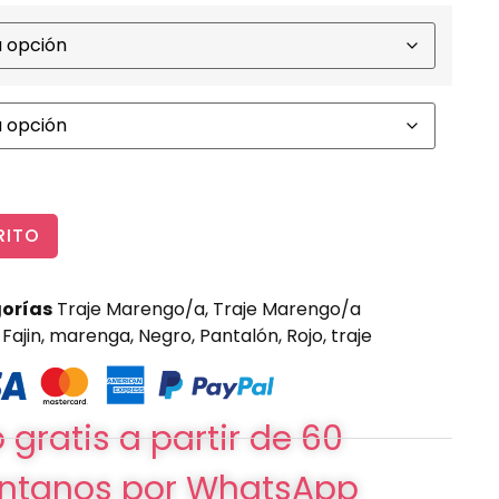
RITO
orías
Traje Marengo/a
,
Traje Marengo/a
,
Fajin
,
marenga
,
Negro
,
Pantalón
,
Rojo
,
traje
 gratis a partir de 60
ntanos por WhatsApp