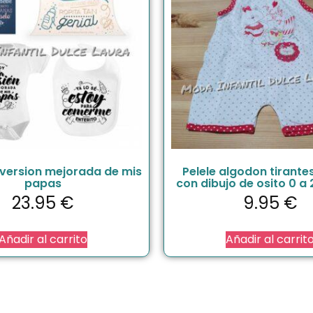
a version mejorada de mis
Pelele algodon tirante
papas
con dibujo de osito 0 a
23.95
€
9.95
€
Añadir al carrito
Añadir al carrit