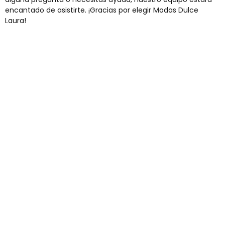
encantado de asistirte. ¡Gracias por elegir Modas Dulce
Laura!
Envíos gratis
Para pedidos superiores a 60€
COMPRAR AHORA