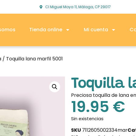
Cl Miguel Moya 11, Málaga, CP 29017
 somos
Tienda online
Mi cuenta
Co
a
/ Toquilla lana marfil 5001
Toquilla 
Preciosa toquilla de lana en
19.95
€
Sin existencias
SKU
7112605002334mar
Ca