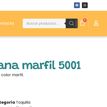
0
ntacto
lana marfil 5001
 color marfil.
tegoría
Toquilla