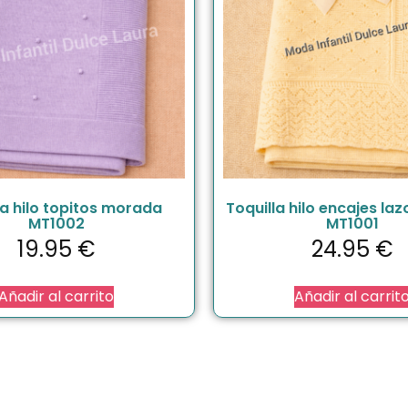
la hilo topitos morada
Toquilla hilo encajes laz
MT1002
MT1001
19.95
€
24.95
€
Añadir al carrito
Añadir al carrit