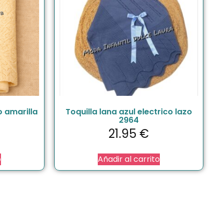
o amarilla
Toquilla lana azul electrico lazo
2964
21.95
€
o
Añadir al carrito