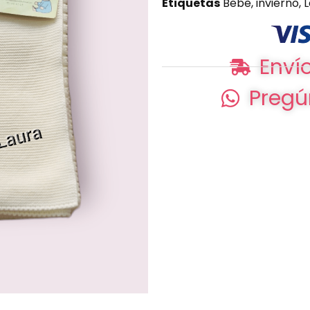
Etiquetas
Bebe
,
invierno
,
Envío
Pregú