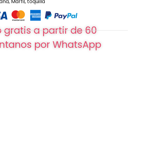
Lana
,
Marfil
,
toquilla
 gratis a partir de 60
ntanos por WhatsApp