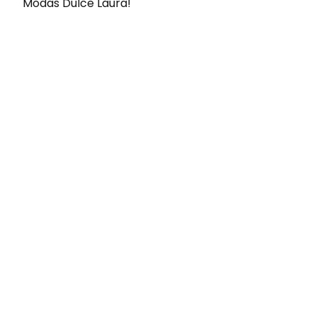
Modas Dulce Laura!
Envíos gratis
Para pedidos superiores a 60€
COMPRAR AHORA