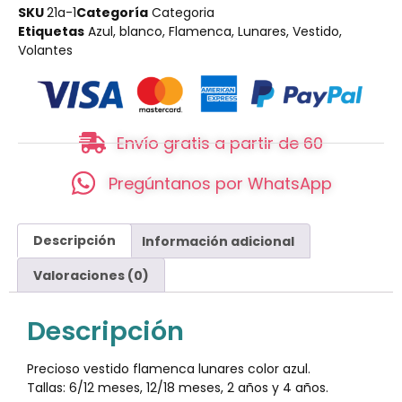
SKU
21a-1
Categoría
Categoria
Etiquetas
Azul
,
blanco
,
Flamenca
,
Lunares
,
Vestido
,
Volantes
Envío gratis a partir de 60
Pregúntanos por WhatsApp
Descripción
Información adicional
Valoraciones (0)
Descripción
Precioso vestido flamenca lunares color azul.
Tallas: 6/12 meses, 12/18 meses, 2 años y 4 años.