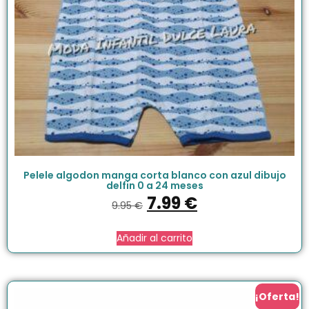
Pelele algodon manga corta blanco con azul dibujo
delfin 0 a 24 meses
7.99
€
9.95
€
Añadir al carrito
¡Oferta!