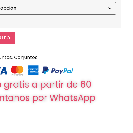
RITO
untos
,
Conjuntos
 gratis a partir de 60
ntanos por WhatsApp