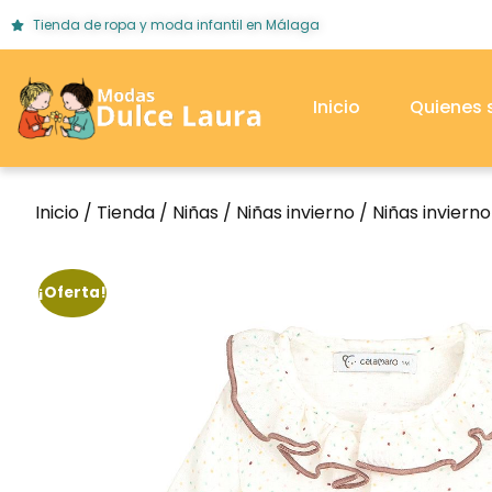
Tienda de ropa y moda infantil en Málaga
Inicio
Quienes
Inicio
/
Tienda
/
Niñas
/
Niñas invierno
/
Niñas inviern
¡Oferta!