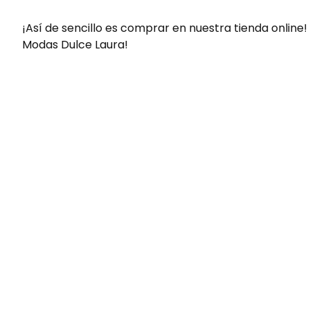
¡Así de sencillo es comprar en nuestra tienda online!
Modas Dulce Laura!
Envíos gratis
Para pedidos superiores a 60€