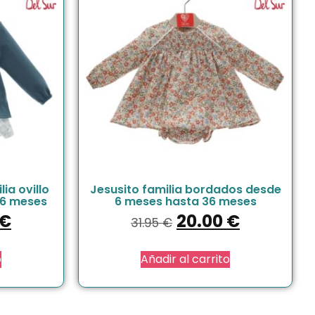
ia ovillo
Jesusito familia bordados desde
36 meses
6 meses hasta 36 meses
€
20.00
€
31.95
€
o
Añadir al carrito