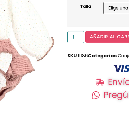
Talla
AÑADIR AL CAR
SKU
11186
Categorías
Conj
Envío
Pregú