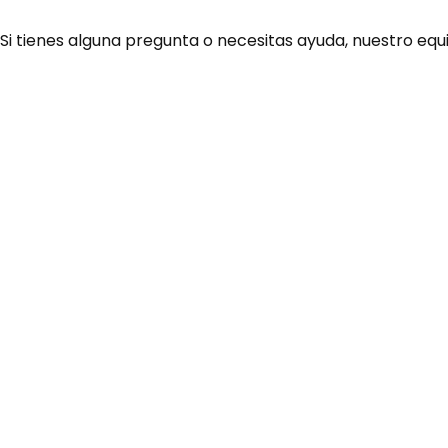
 Si tienes alguna pregunta o necesitas ayuda, nuestro equ
¿Necesitas ay
Habla rápidamente con 
por WhatsApp