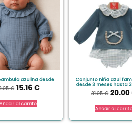
 bambula azulina desde
Conjunto niña azul famil
desde 3 meses hasta 
15.16
€
8.95
€
20.00
31.95
€
Añadir al carrito
Añadir al carrit