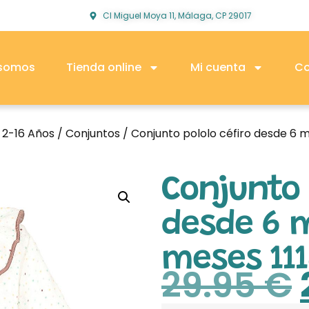
Cl Miguel Moya 11, Málaga, CP 29017
 somos
Tienda online
Mi cuenta
Co
o 2-16 Años
/
Conjuntos
/ Conjunto pololo céfiro desde 6 
Conjunto 
desde 6 
meses 11
29.95
€