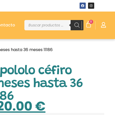
0
ntacto
meses hasta 36 meses 11186
pololo céfiro
meses hasta 36
186
20.00
€