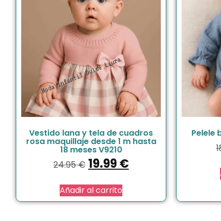
Vestido lana y tela de cuadros
Pelele
rosa maquillaje desde 1 m hasta
1
18 meses V9210
19.99
€
24.95
€
Añadir al carrito