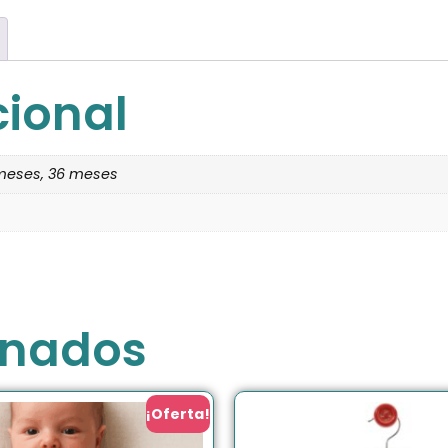
cional
 meses, 36 meses
onados
¡Oferta!