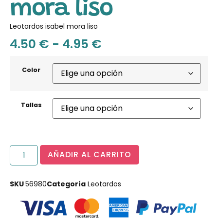
mora liso
Leotardos isabel mora liso
4.50
€
-
4.95
€
Color
Tallas
AÑADIR AL CARRITO
SKU
56980
Categoría
Leotardos