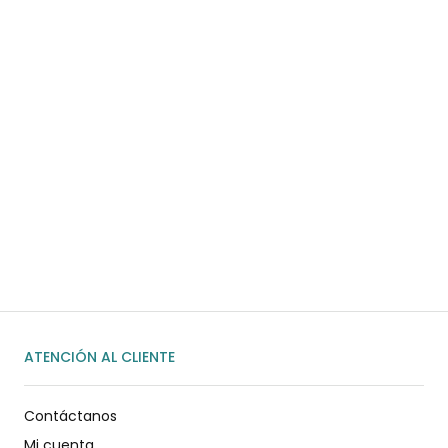
COMPRAR AHORA
¿Necesitas ayuda?
Habla rápidamente con nosotros por
WhatsApp
ENVIAR MENSAJE
ATENCIÓN AL CLIENTE
Contáctanos
Mi cuenta