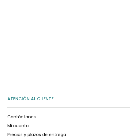
¿Necesitas ayuda?
Habla rápidamente con nosotros por
WhatsApp
ENVIAR MENSAJE
ATENCIÓN AL CLIENTE
Contáctanos
Mi cuenta
Precios y plazos de entrega