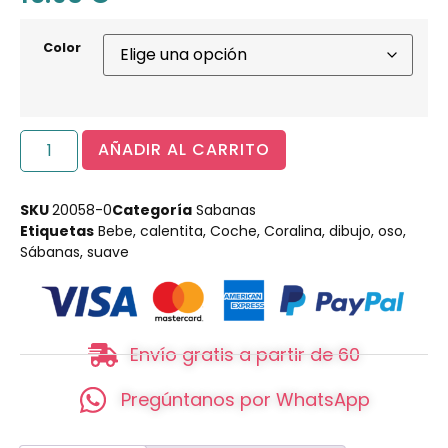
Color
AÑADIR AL CARRITO
SKU
20058-0
Categoría
Sabanas
Etiquetas
Bebe
,
calentita
,
Coche
,
Coralina
,
dibujo
,
oso
,
Sábanas
,
suave
Envío gratis a partir de 60
Pregúntanos por WhatsApp