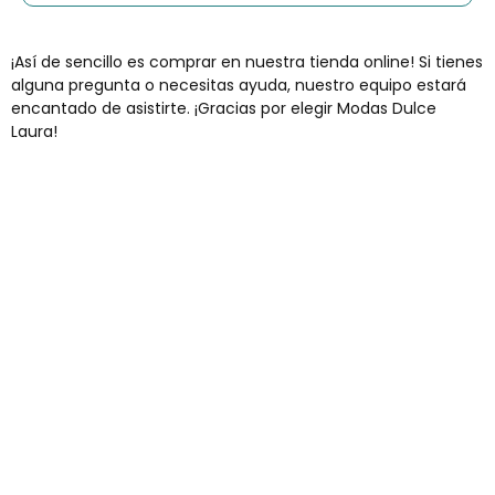
¡Así de sencillo es comprar en nuestra tienda online! Si tienes
alguna pregunta o necesitas ayuda, nuestro equipo estará
encantado de asistirte. ¡Gracias por elegir Modas Dulce
Laura!
Envíos gratis
Para pedidos superiores a 60€
COMPRAR AHORA