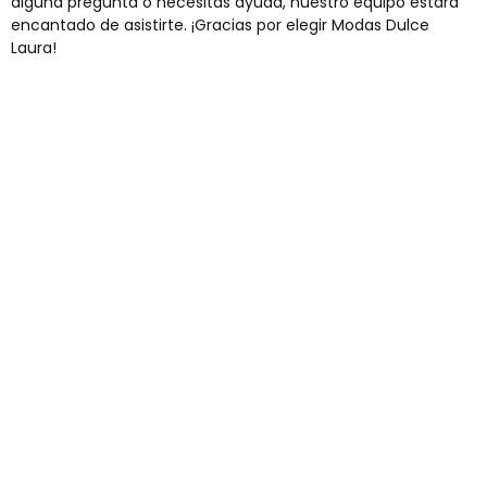
alguna pregunta o necesitas ayuda, nuestro equipo estará
encantado de asistirte. ¡Gracias por elegir Modas Dulce
Laura!
Envíos gratis
Para pedidos superiores a 60€
COMPRAR AHORA