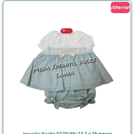
¡Oferta!
Jesusito Roche 0076VER-24 3 a 36 meses