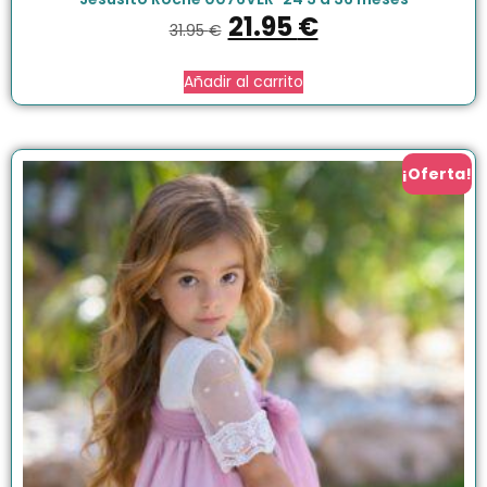
21.95
€
31.95
€
Añadir al carrito
¡Oferta!