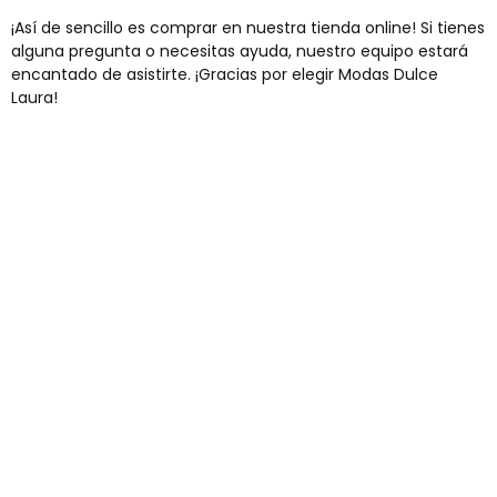
¡Así de sencillo es comprar en nuestra tienda online! Si tienes
alguna pregunta o necesitas ayuda, nuestro equipo estará
encantado de asistirte. ¡Gracias por elegir Modas Dulce
Laura!
Envíos gratis
Para pedidos superiores a 60€
COMPRAR AHORA