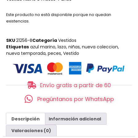
Este producto no está disponible porque no quedan
existencias.
SKU
21256-B
Categoría
Vestidos
Etiquetas
azul marino
,
lazo
,
niñas
,
nueva coleccion
,
nueva temporada
,
peces
,
Vestido
Envío gratis a partir de 60
Pregúntanos por WhatsApp
Descripción
Información adicional
Valoraciones (0)