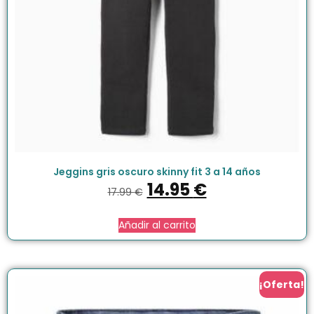
Jeggins gris oscuro skinny fit 3 a 14 años
14.95
€
17.99
€
Añadir al carrito
¡Oferta!