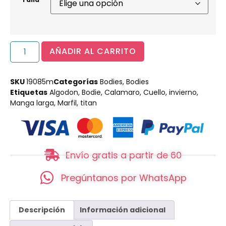
AÑADIR AL CARRITO
SKU
19085m
Categorías
Bodies
,
Bodies
Etiquetas
Algodon
,
Bodie
,
Calamaro
,
Cuello
,
invierno
,
Manga larga
,
Marfil
,
titan
Envío gratis a partir de 60
Pregúntanos por WhatsApp
Descripción
Información adicional