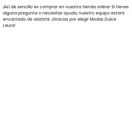
¡Así de sencillo es comprar en nuestra tienda online! Si tienes
alguna pregunta o necesitas ayuda, nuestro equipo estará
encantado de asistirte. ¡Gracias por elegir Modas Dulce
Laura!
Envíos gratis
Para pedidos superiores a 60€
COMPRAR AHORA