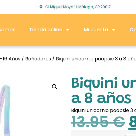
Cl Miguel Moya 11, Málaga, CP 29017
 somos
Tienda online
Mi cuenta
Co
2-16 Años
/
Bañadores
/ Biquini unicornio poopsie 3 a 8 añ
Biquini u
a 8 años
Biquini unicornio poopsie 3 
13.95
€