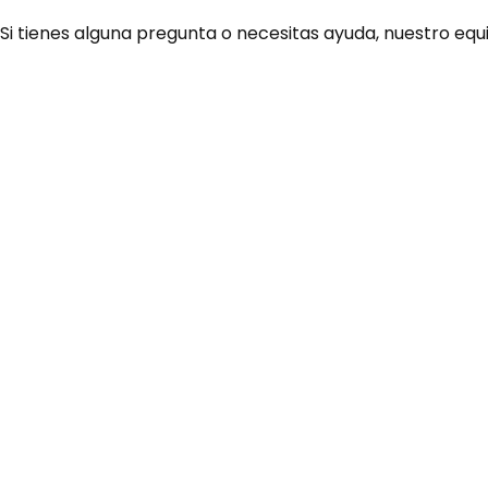
 Si tienes alguna pregunta o necesitas ayuda, nuestro equ
¿Necesitas ay
Habla rápidamente con 
por WhatsApp