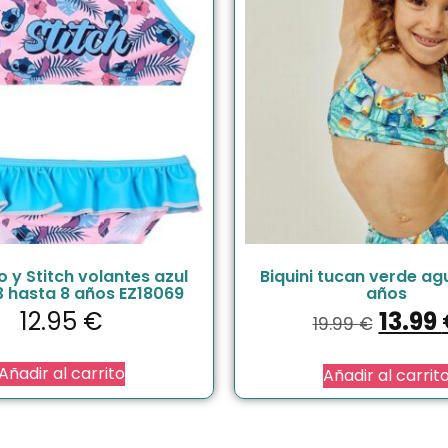
ilo y Stitch volantes azul
Biquini tucan verde agu
3 hasta 8 años EZ18069
años
12.95
€
13.99
19.99
€
Añadir al carrito
Añadir al carrit