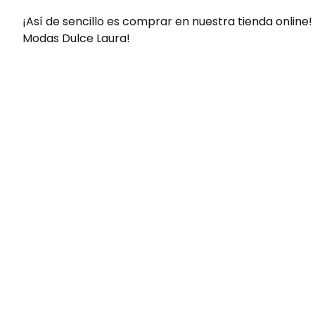
¡Así de sencillo es comprar en nuestra tienda online!
Modas Dulce Laura!
Envíos gratis
Para pedidos superiores a 60€