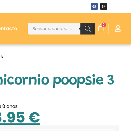
0
ntacto
os
nicornio poopsie 3
a 8 años
8.95
€