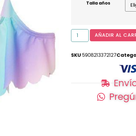
Talla años
AÑADIR AL CAR
SKU
5908213372127
Catego
Envío
Pregú