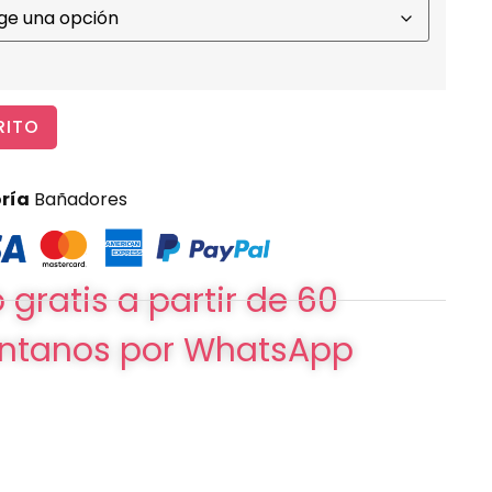
RITO
ría
Bañadores
 gratis a partir de 60
ntanos por WhatsApp