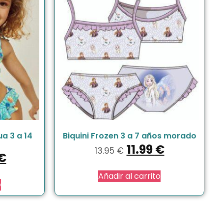
a 3 a 14
Biquini Frozen 3 a 7 años morado
11.99
€
13.95
€
€
Añadir al carrito
o