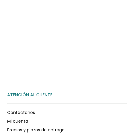
¿Necesitas ayuda?
Habla rápidamente con nosotros por
WhatsApp
ENVIAR MENSAJE
ATENCIÓN AL CLIENTE
Contáctanos
Mi cuenta
Precios y plazos de entrega