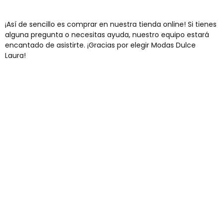
¡Así de sencillo es comprar en nuestra tienda online! Si tienes
alguna pregunta o necesitas ayuda, nuestro equipo estará
encantado de asistirte. ¡Gracias por elegir Modas Dulce
Laura!
Envíos gratis
Para pedidos superiores a 60€
COMPRAR AHORA