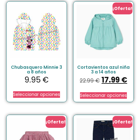
¡Oferta!
Chubasquero Minnie 3
Cortavientos azul niña
a 8 años
3 a 14 años
9.95
€
17.99
€
22.99
€
Seleccionar opciones
Seleccionar opciones
¡Oferta!
¡Oferta!