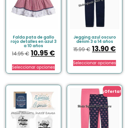
Falda pata de gallo
Jegging azul oscuro
rojo detalles en azul 3
denim 3 a 14 años
a 10 años
13.90
€
15.99
€
10.95
€
14.95
€
Seleccionar opciones
Seleccionar opciones
¡Oferta!