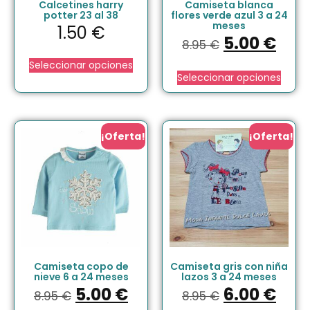
Calcetines harry
Camiseta blanca
potter 23 al 38
flores verde azul 3 a 24
meses
1.50
€
5.00
€
8.95
€
Seleccionar opciones
Seleccionar opciones
¡Oferta!
¡Oferta!
Camiseta copo de
Camiseta gris con niña
nieve 6 a 24 meses
lazos 3 a 24 meses
5.00
€
6.00
€
8.95
€
8.95
€