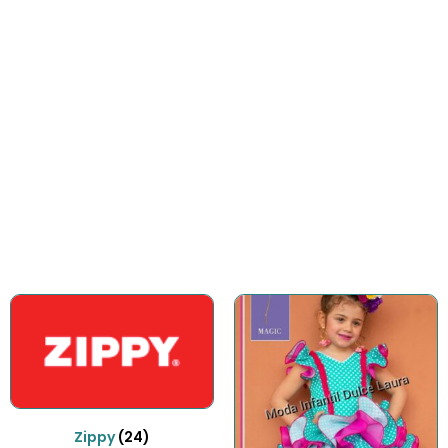
Accesorios
Gran variedad de accesorios para
complementar el outfit
COMPRAR AHORA
Zippy
(24)