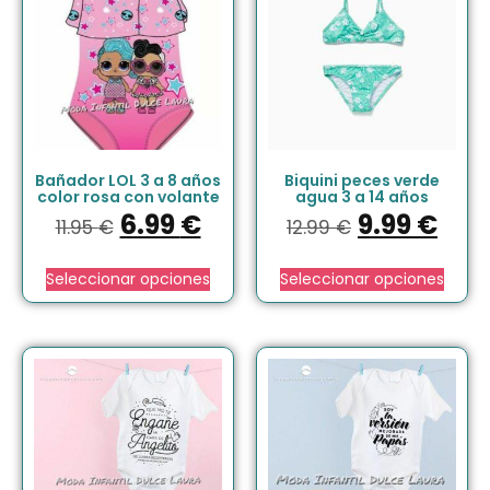
Bañador LOL 3 a 8 años
Biquini peces verde
color rosa con volante
agua 3 a 14 años
6.99
€
9.99
€
11.95
€
12.99
€
Seleccionar opciones
Seleccionar opciones