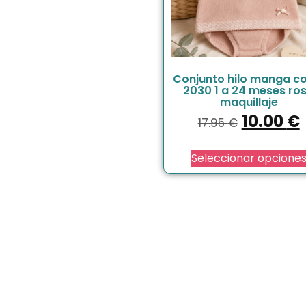
Conjunto hilo manga c
2030 1 a 24 meses ro
maquillaje
10.00
€
17.95
€
Seleccionar opcione