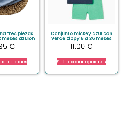
na tres piezas
Conjunto mickey azul con
2 meses azulon
verde zippy 6 a 36 meses
.95
€
11.00
€
nar opciones
Seleccionar opciones