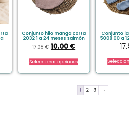
orta
Conjunto hilo manga corta
Conjunto la
sa
2032 1 a 24 meses salmón
5008 00 a 1
10.00
€
17
17.95
€
Seleccio
Seleccionar opciones
s
1
2
3
→