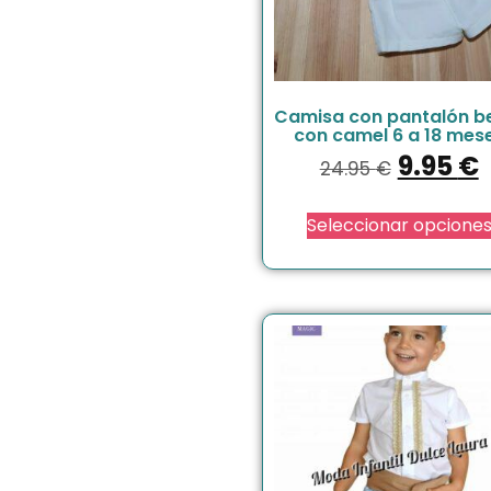
Camisa con pantalón b
con camel 6 a 18 mes
9.95
€
24.95
€
Seleccionar opcione