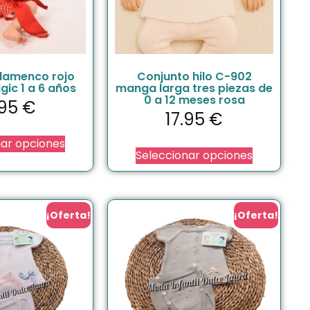
flamenco rojo
Conjunto hilo C-902
gic 1 a 6 años
manga larga tres piezas de
0 a 12 meses rosa
.95
€
17.95
€
nar opciones
Seleccionar opciones
¡Oferta!
¡Oferta!