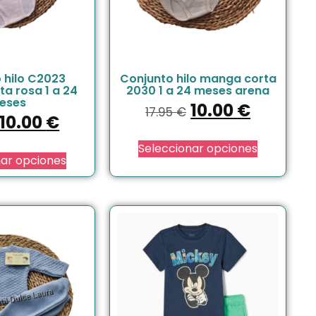
 hilo C2023
Conjunto hilo manga corta
a rosa 1 a 24
2030 1 a 24 meses arena
eses
10.00
€
17.95
€
10.00
€
Seleccionar opciones
nar opciones