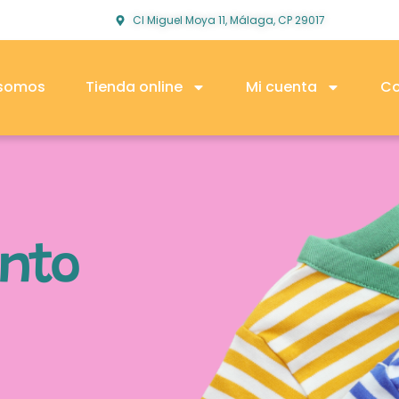
Cl Miguel Moya 11, Málaga, CP 29017
 somos
Tienda online
Mi cuenta
Co
unto