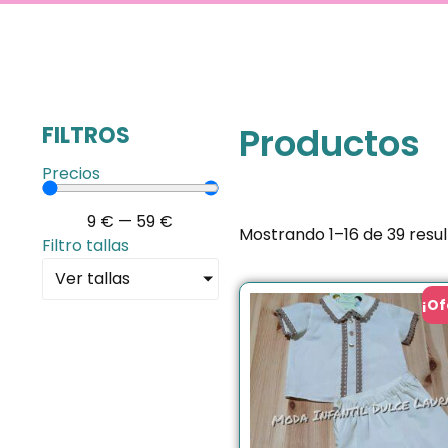
Productos
FILTROS
Precios
9
€
—
59
€
Mostrando 1–16 de 39 resu
Filtro tallas
Ver tallas
¡Of