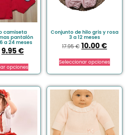
o camiseta
Conjunto de hilo gris y rosa
mas pantalón
3 a 12 meses
 6 a 24 meses
10.00
€
17.95
€
9.95
€
Seleccionar opciones
nar opciones