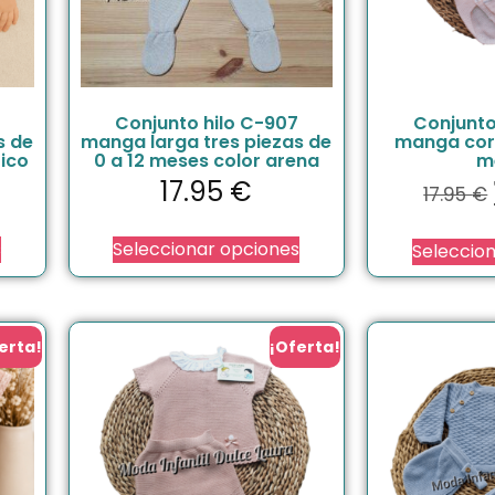
Conjunto hilo C-907
Conjunto
s de
manga larga tres piezas de
manga cort
rico
0 a 12 meses color arena
m
17.95
€
17.95
€
s
Seleccionar opciones
Seleccio
erta!
¡Oferta!