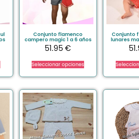
ul
Conjunto flamenco
Conjunto 
os
campero magic 1 a 6 años
lunares ma
51.95
€
51
s
Seleccionar opciones
Seleccio