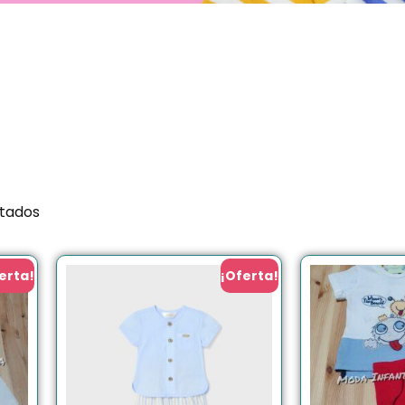
ltados
erta!
¡Oferta!