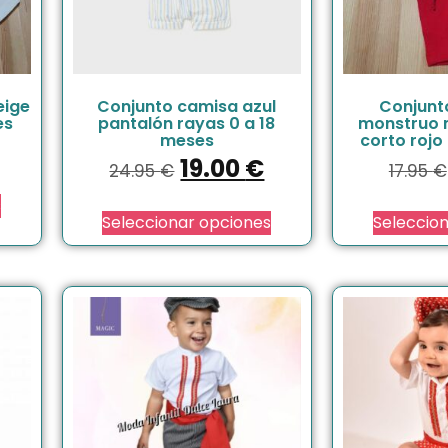
eige
Conjunto camisa azul
Conjunt
es
pantalón rayas 0 a 18
monstruo 
meses
corto rojo
19.00
€
24.95
€
17.95
€
s
Seleccionar opciones
Seleccio