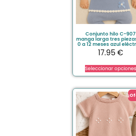
Conjunto hilo C-907
manga larga tres pieza
0 a 12 meses azul eléct
17.95
€
Seleccionar opcione
¡Of